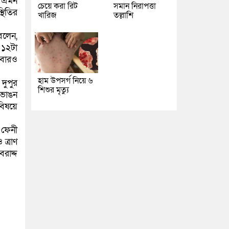
র এমন
চেয়ে করা রিট
সমান নিরাপত্তা
থিতির
খারিজ
তল্লাশি
বলেন,
 ১২টা
রবারও
হাম উপসর্গ নিয়ে ৬
দুপুর
শিশুর মৃত্যু
 ভাঙন
বিষয়ে
 ফেনী
ত্রাণ
রাদ্দ