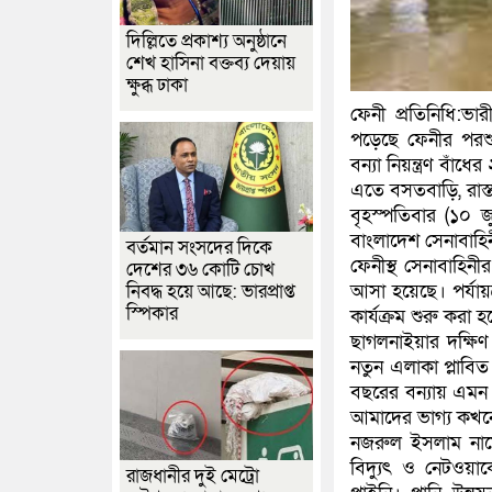
দিল্লিতে প্রকাশ্য অনুষ্ঠানে
শেখ হাসিনা বক্তব্য দেয়ায়
ক্ষুব্ধ ঢাকা
ফেনী প্রতিনিধি:ভ
পড়েছে ফেনীর পরশু
বন্যা নিয়ন্ত্রণ বা
এতে বসতবাড়ি, রাস্
বৃহস্পতিবার (১০ জ
বাংলাদেশ সেনাবাহি
বর্তমান সংসদের দিকে
ফেনীস্থ সেনাবাহিনীর
দেশের ৩৬ কোটি চোখ
নিবদ্ধ হয়ে আছে: ভারপ্রাপ্ত
আসা হয়েছে। পর্যায়
স্পিকার
কার্যক্রম শুরু করা হ
ছাগলনাইয়ার দক্ষিণ
নতুন এলাকা প্লাবিত
বছরের বন্যায় এমন 
আমাদের ভাগ্য কখনো
নজরুল ইসলাম নামে
বিদ্যুৎ ও নেটওয়া
রাজধানীর দুই মেট্রো