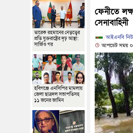
ফেনীতে লক্ষ
সেনাবাহিনী
তারেক রহমানের নেতৃত্বের
আইএনবি নিউজ
প্রতি যুক্তরাষ্ট্রের দৃঢ় আস্থা:
সার্জিও গর
আপডেট সময় ০৯:২
হবিগঞ্জে এনসিপির মামলায়
জেলা ছাত্রদল সভাপতিসহ
১১ জনের জামিন