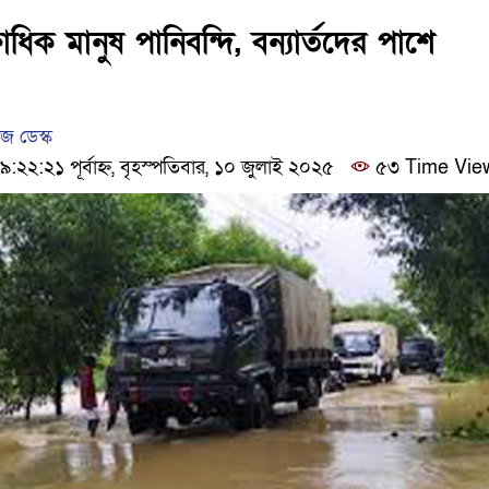
ঢাকার চারপাশে সচল হবে নৌপথ, প্রধান
াধিক মানুষ পানিবন্দি, বন্যার্তদের পাশে
আদালতকে বলতে চাইলাম ফাঁসি দিয়ে দ
 ডেস্ক
২:২১ পূর্বাহ্ন, বৃহস্পতিবার, ১০ জুলাই ২০২৫
৫৩ Time Vie