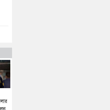
মলার
ালেন