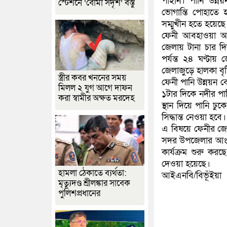
পাইনি। পানি উন্নয়
স্টেশনে ‘বোমা সদৃশ’ বস্তু
ভোগান্তি পোহাতে 
সম্মুখীন হতে হয়েছে
ফেনী আবহাওয়া অফি
জেলায় টানা চার দিন
পর্যন্ত ২৪ ঘণ্টায়
জেলাজুড়ে হালকা বৃষ
স্ত্রীর কবর খননের সময়
ফেনী পানি উন্নয়ন 
মিলল ২ যুগ আগে দাফন
১টার দিকে নদীর পা
করা স্বামীর অক্ষত মরদেহ
স্থান দিয়ে পানি ঢু
সিদ্ধান্ত নেওয়া হবে।
এ বিষয়ে ফেনীর জে
সদর উপজেলার আংশিক
কার্যক্রম শুরু কর
দেওয়া হয়েছে।
হামলা ঠেকাতে ব্যর্থতা:
আইএনবি/বিভূঁইয়া
মৃত্যুদণ্ড শ্রীলঙ্কার সাবেক
পুলিশপ্রধানের