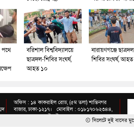
র পথে
বরিশাল বিশ্ববিদ্যালয়ে
নারায়ণগঞ্জে ছাত্রদল
ছাত্রদল-শিবির সংঘর্ষ,
শিবির সংঘর্ষ, আহত
ক্ষেপ
আহত ১০
অফিস : ১৪ কাকরাইল রোড, (৫ম তলা) শান্তিনগর
্মদ
বাজার, ঢাকা-১২১৭। মোবাইল : ০১৮১৭০৬২৩৪৪,
০১৭১২৩৫৭১৫৪ ইমেইল :
সিলেটে দুই বাসের মুখোমুখি সংঘর্ষ:
inbnews2010@gmail.com
‘শর্তসাপেক্ষে’ দেশে ফিরে বিচারের 