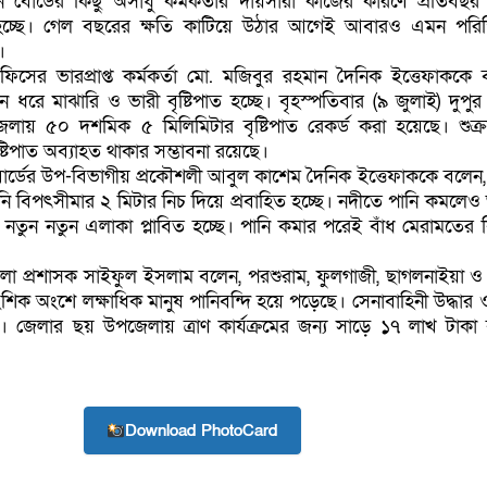
ন বোর্ডের কিছু অসাধু কর্মকর্তার দায়সারা কাজের কারণে প্রতিবছ
হচ্ছে। গেল বছরের ক্ষতি কাটিয়ে উঠার আগেই আবারও এমন পরিস্
।
সের ভারপ্রাপ্ত কর্মকর্তা মো. মজিবুর রহমান দৈনিক ইত্তেফাককে 
 ধরে মাঝারি ও ভারী বৃষ্টিপাত হচ্ছে। বৃহস্পতিবার (৯ জুলাই) দুপুর
 জেলায় ৫০ দশমিক ৫ মিলিমিটার বৃষ্টিপাত রেকর্ড করা হয়েছে। শুক্
্টিপাত অব্যাহত থাকার সম্ভাবনা রয়েছে।
বোর্ডের উপ-বিভাগীয় প্রকৌশলী আবুল কাশেম দৈনিক ইত্তেফাককে বলেন, 
নি বিপৎসীমার ২ মিটার নিচ দিয়ে প্রবাহিত হচ্ছে। নদীতে পানি কমলেও
কে নতুন নতুন এলাকা প্লাবিত হচ্ছে। পানি কমার পরেই বাঁধ মেরামতের 
লা প্রশাসক সাইফুল ইসলাম বলেন, পরশুরাম, ফুলগাজী, ছাগলনাইয়া ও
 অংশে লক্ষাধিক মানুষ পানিবন্দি হয়ে পড়েছে। সেনাবাহিনী উদ্ধার ও 
ছে। জেলার ছয় উপজেলায় ত্রাণ কার্যক্রমের জন্য সাড়ে ১৭ লাখ টাকা ব
Download PhotoCard