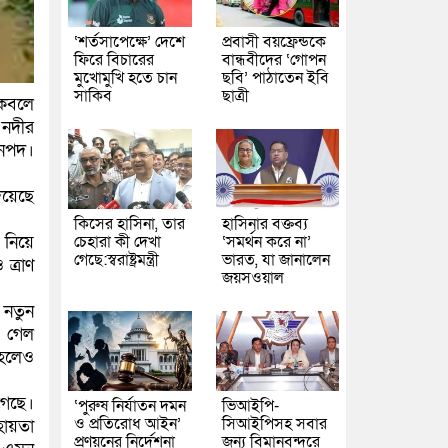
‘শর্তসাপেক্ষে’ দেশে
প্রবাসী বয়ফ্রেন্ডকে
ফিরে বিচারের
বান্ধবীদের ‘গোপন
মুখোমুখি হতে চান
ছবি’ পাঠাতেন ইবি
সাকিব
ছাত্রী
 কবলে
 নদীর
জনপদ।
িয়েছে
কিসের হাসিনা, তার
হাসিনার বক্তব্য
চেহারা কী দেখা
‘সমর্থন করে না’
ট নিয়ে
গেছে:স্বরাষ্ট্রমন্ত্রী
ভারত, যা জানালেন
ত্রাণ
জয়সওয়াল
 নতুন
। গেল
 হলেও
গেছে।
‘পুরুষ নির্যাতন দমন
ভিআইপি-
ও প্রতিরোধ আইন’
সিআইপিসহ সবার
হায়তা
প্রণয়নের নির্দেশনা
জন্য বিমানবন্দরে