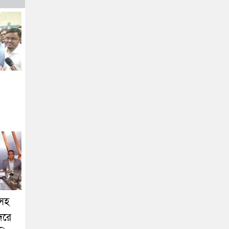
সহ
দরে