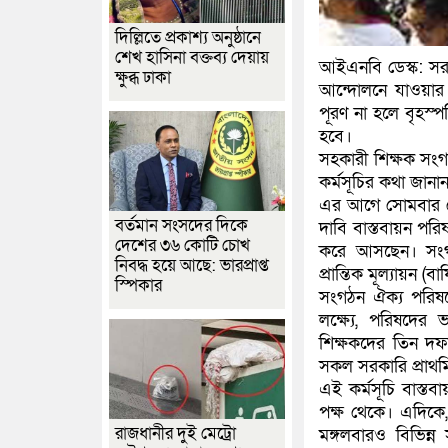
দিল্লিতে প্রকাশ্য অনুষ্ঠানে
শেখ হাসিনা বক্তব্য দেয়ায়
আইএনবি ডেস্ক: সরক
ক্ষুব্ধ ঢাকা
আন্দোলনে যাওয়ার 
পূরণ না হলে বৃহস্পত
হবে।
সহকারী শিক্ষক সংগ
কর্মসূচির কথা জানা
এর আগে সোমবার থেকে
বর্তমান সংসদের দিকে
দাবি বাস্তবায়ন প
দেশের ৩৬ কোটি চোখ
করে আসছেন। সংগঠনট
নিবদ্ধ হয়ে আছে: ভারপ্রাপ্ত
প্রান্তিক মূল্যায়ন (ব
স্পিকার
সংগঠন ঐক্য পরিষদে
লক্ষ্যে, পরিষদের 
শিক্ষকদের তিন দফা
সকল সরকারি প্রাথমিক
এই কর্মসূচি বাস্ত
পক্ষ থেকে। এদিকে,
রাজধানীর দুই মেট্রো
মঙ্গলবারও বিভিন্ন স