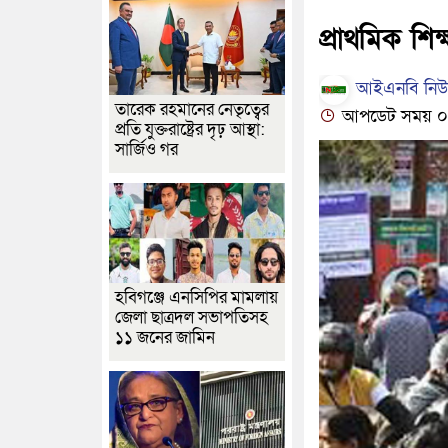
প্রাথমিক শিক
আইএনবি নিউজ
তারেক রহমানের নেতৃত্বের
আপডেট সময় ০৭:৫৪
প্রতি যুক্তরাষ্ট্রের দৃঢ় আস্থা:
সার্জিও গর
হবিগঞ্জে এনসিপির মামলায়
জেলা ছাত্রদল সভাপতিসহ
১১ জনের জামিন