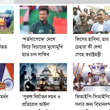
র
‘শর্তসাপেক্ষে’ দেশে
কিসের হাসিনা, তার
নিহত
ফিরে বিচারের মুখোমুখি
চেহারা কী দেখা
হতে চান সাকিব
গেছে:স্বরাষ্ট্রমন্ত্রী
মর্থন
‘পুরুষ নির্যাতন দমন ও
ভিআইপি-সিআইপি
প্রতিরোধ আইন’
সবার জন্য বিমানবন্