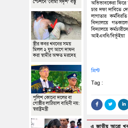
স্টেশনে ‘বোমা সদৃশ’ বস্তু
অভিভাবকেরা ফিরে য
চার দফা দাবিতে দেশ
লাগাতার কর্মবির
বিদ্যালয়ে গতকালে
বিদ্যালয়ে কর্মচারীদ
আইএনবি/বিভূঁইয়া
স্ত্রীর কবর খননের সময়
মিলল ২ যুগ আগে দাফন
করা স্বামীর অক্ষত মরদেহ
প্রিন্ট
Tag :
পুলিশ কোনো দলের বা
গোষ্ঠীর লাঠিয়াল বাহিনী নয়:
স্বরাষ্ট্রমন্ত্রী
এ জাতীয় আরো খ