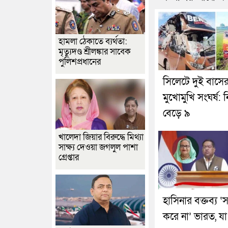
হামলা ঠেকাতে ব্যর্থতা:
মৃত্যুদণ্ড শ্রীলঙ্কার সাবেক
পুলিশপ্রধানের
সিলেটে দুই বাসে
মুখোমুখি সংঘর্ষ: 
বেড়ে ৯
খালেদা জিয়ার বিরুদ্ধে মিথ্যা
সাক্ষ্য দেওয়া জগলুল পাশা
গ্রেপ্তার
হাসিনার বক্তব্য ‘স
করে না’ ভারত, যা