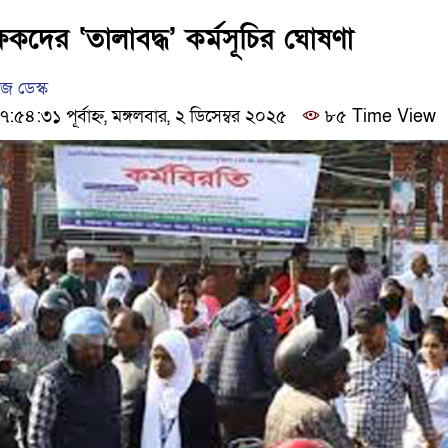
ঢাকার চারপাশে সচল হবে নৌপথ, প
্ষকদের ‘তালাবদ্ধ’ কর্মসূচির ঘোষণা
আদালতকে বলতে চাইলাম ফাঁসি দ
 ডেস্ক
:৩১ পূর্বাহ্ন, মঙ্গলবার, ২ ডিসেম্বর ২০২৫
৮৫ Time View