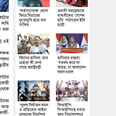
‘শর্তসাপেক্ষে’ দেশে
প্রবাসী বয়ফ্রেন্ডকে
ফিরে বিচারের
বান্ধবীদের ‘গোপন
 কঠোর
মুখোমুখি হতে চান
ছবি’ পাঠাতেন ইবি
 দাবি
সাকিব
ছাত্রী
ি শুরু
র) এই
িক্ষক
কিসের হাসিনা, তার
হাসিনার বক্তব্য
 পালন
চেহারা কী দেখা
‘সমর্থন করে না’
ৃতীয়
গেছে:স্বরাষ্ট্রমন্ত্রী
ভারত, যা জানালেন
জয়সওয়াল
ায়ের
হকারী
 থেকে
গঠনের
‘পুরুষ নির্যাতন দমন
ভিআইপি-
ণে আজ
ও প্রতিরোধ আইন’
সিআইপিসহ সবার
ার্থী-
প্রণয়নের নির্দেশনা
জন্য বিমানবন্দরে