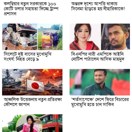
কলম্বিয়ার নতুন সরকারকে ১০০
অন্তরঙ্গ দৃশ্যে আপত্তি থাকায়
কোটি ডলার সহায়তা দিচ্ছে ট্রাম্প
সিনেমা ছাড়তে হয় নীহারিকাকে!
প্রশাসন
সিলেটে দুই বাসের মুখোমুখি
বিএনপির নারী এমপিকে আইনি
সংঘর্ষ: নিহত বেড়ে ৯
নোটিশ পাঠালেন আসিফ মাহমুদ
আঞ্চলিক উত্তেজনায় নতুন প্রতিরক্ষা
‘শর্তসাপেক্ষে’ দেশে ফিরে বিচারের
কৌশলে জাপান
মুখোমুখি হতে চান সাকিব