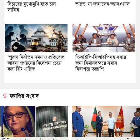
বিচারের মুখোমুখি হতে চান
ভারত, যা জানালেন জয়সওয়াল
সাকিব
‘পুরুষ নির্যাতন দমন ও প্রতিরোধ
ভিআইপি-সিআইপিসহ সবার
আইন’ প্রণয়নের নির্দেশনা চেয়ে
জন্য বিমানবন্দরে সমান
করা রিট খারিজ
নিরাপত্তা তল্লাশি
জনপ্রিয় সংবাদ