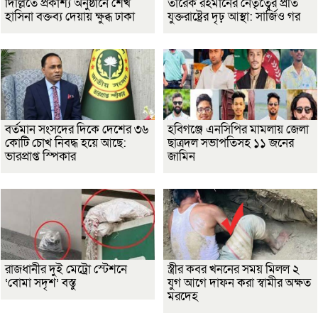
দিল্লিতে প্রকাশ্য অনুষ্ঠানে শেখ
তারেক রহমানের নেতৃত্বের প্রতি
হাসিনা বক্তব্য দেয়ায় ক্ষুব্ধ ঢাকা
যুক্তরাষ্ট্রের দৃঢ় আস্থা: সার্জিও গর
বর্তমান সংসদের দিকে দেশের ৩৬
হবিগঞ্জে এনসিপির মামলায় জেলা
কোটি চোখ নিবদ্ধ হয়ে আছে:
ছাত্রদল সভাপতিসহ ১১ জনের
ভারপ্রাপ্ত স্পিকার
জামিন
রাজধানীর দুই মেট্রো স্টেশনে
স্ত্রীর কবর খননের সময় মিলল ২
‘বোমা সদৃশ’ বস্তু
যুগ আগে দাফন করা স্বামীর অক্ষত
মরদেহ