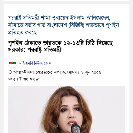
হবে: প্রধানমন্ত্রী
পররাষ্ট্র প্রতিমন্ত্রী শামা ওবায়েদ ইসলাম জানিয়েছেন,
১৫ মাস পর দেশে ফিরছেন ইলিয়
সীমান্তে বর্ডার গার্ড বাংলাদেশ (বিজিবি) শক্তভাবে পুশইন
পুলিশ কোনো দলের বা গোষ্ঠীর ল
প্রতিহত করছে
পুশইন ঠেকাতে ভারতকে ১২-১৩টি চিঠি দিয়েছে
স্বরাষ্ট্রমন্ত্রী
সরকার: পররাষ্ট্র প্রতিমন্ত্রী
গাজীপুরে সাতজনকে হত্যার ঘটনা
আইএনবি নিউজ ডেস্ক
হারুনসহ ১০ জন
আপডেট সময় ০৭:৫৯:৩৩ অপরাহ্ন, সোমবার, ৮ জুন ২০২৬
৫৭ Time View
ঢাকার চারপাশে সচল হবে নৌপথ, প্র
রাজধানীর দুই মেট্রো স্টেশনে ‘বো
আদালতকে বলতে চাইলাম ফাঁসি দি
লতিফ সিদ্দিকী
নতুন মামলায় গ্রেফতার দেখানো