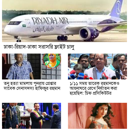
ঢাকা-রিয়াদ-ঢাকা সরাসরি ফ্লাইট চালু
তনু হত্যা মামলায় পুনরায় গ্রেপ্তার
১/১১ সময় তারেক রহমানকেও
সাবেক সেনাসদস্য হাফিজুর রহমান
আয়নাঘরে রেখে নির্যাতন করা
হয়েছিল: চিফ প্রসিকিউটর