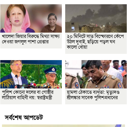
খালেদা জিয়ার বিরুদ্ধে মিথ্যা সাক্ষ্য
২০ মিনিটে সাত বিস্ফোরণে কেঁপে
দেওয়া জগলুল পাশা গ্রেপ্তার
উঠল দুবাই, ছড়িয়ে পড়ল ঘন
কালো ধোঁয়া
পুলিশ কোনো দলের বা গোষ্ঠীর
হামলা ঠেকাতে ব্যর্থতা: মৃত্যুদণ্ড
লাঠিয়াল বাহিনী নয়: স্বরাষ্ট্রমন্ত্রী
শ্রীলঙ্কার সাবেক পুলিশপ্রধানের
সর্বশেষ আপডেট