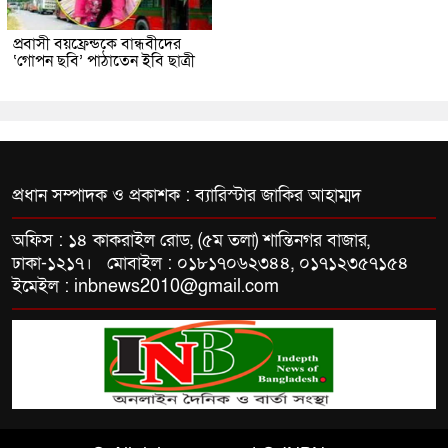
প্রবাসী বয়ফ্রেন্ডকে বান্ধবীদের
‘গোপন ছবি’ পাঠাতেন ইবি ছাত্রী
প্রধান সম্পাদক ও প্রকাশক : ব্যারিস্টার জাকির আহাম্মদ
অফিস : ১৪ কাকরাইল রোড, (৫ম তলা) শান্তিনগর বাজার,
ঢাকা-১২১৭। মোবাইল : ০১৮১৭০৬২৩৪৪, ০১৭১২৩৫৭১৫৪
ইমেইল : inbnews2010@gmail.com