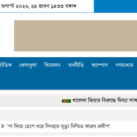
 অগাস্ট ২০২৬, ২৪ শ্রাবণ ১৪৩৩ বঙ্গাব্দ
্জাতিক
খেলাধুলা
বিনোদন
অর্থনীতি
ক্যাম্পাস
গণমাধ্যম
খালেদা জিয়ার বিরুদ্ধে মিথ্যা সাক্ষ্য দেওয়া জগলু
দেশটা আমাদের সবার, পরিবেশও আমাদেরই রক্ষা ক
পুলিশ কোনো দলের বা গোষ্ঠীর লাঠিয়াল বাহিনী নয়: স্ব
‘পা দিয়ে চেপে ধরে সিনহার মৃত্যু নিশ্চিত করেন প্রদীপ’