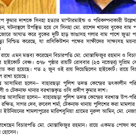
ীপ কুমার দাশকে সিনহা হত্যার মাস্টারমাইন্ড ও পরিকল্পনাকারী উল্লে
, ঘটনাস্থলে উপস্থিত হয়ে সে সিনহা মো. রাশেদ খানের বুকের বাম 
 জোরে আঘাত করে বুকের দুটি হাড় ভাঙাসহ গলার বাম পাশে জুতা প
যু নিশ্চিত করেছে, যা প্রসিকিউশন পক্ষের সাক্ষীদের সাক্ষ্যসহ ময়না
।
র রায়ে এমন মন্তব্য করেছেন বিচারপতি মো. মোস্তাফিজুর রহমান ও বিচ
াইকোর্ট বেঞ্চ। ৩৭৮ পৃষ্ঠার রায়টি রোববার (২৩ নভেম্বর) সুপ্রিম কো
 করা হয়েছে। গত ২ জুন ওই রায় দিয়েছিলেন হাইকোর্ট। রায়ে বি
 রাখা হয়েছে।
্রাপ্ত আসামিরা হলেন— বাহারছড়া পুলিশ তদন্ত কেন্দ্রের তৎকালীন পরি
ী ও টেকনাফ থানার বরখাস্তকৃত ওসি প্রদীপ কুমার দাশ।
্রাপ্ত আসামিরা হলেন— বাহারছড়া পুলিশ তদন্ত কেন্দ্রের বরখাস্ত উপ-পর
রক্ষিত, সাগর দেব, রুবেল শর্মা, টেকনাফ থানায় পুলিশের করা মামলার স
 ইউনিয়নের শামলাপুরের মারিশবুনিয়া গ্রামের নুরুল আমিন, মো. নেজামু
 লিখেছেন বিচারপতি মো. মোস্তাফিজুর রহমান। রায়ে একমত পোষণ ক
র হোসেন।