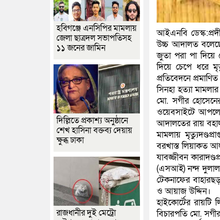
হবিগঞ্জে এনসিপির মামলায়
আইএনবি ডেস্ক:প্রদ
জেলা ছাত্রদল সভাপতিসহ
উচ্চ আদালত বলেছেন
১১ জনের জামিন
জুতা পরা পা দিয়ে
দিয়ে চেপে ধরে মৃত্
প্রতিবেদনে প্রমাণিত
সিনহা হত্যা মামলা
মো. সগীর হোসেনের হ
ওয়েবসাইটে আপলোড
দিল্লিতে প্রকাশ্য অনুষ্ঠানে
আদালতের রায় বহাল
শেখ হাসিনা বক্তব্য দেয়ায়
মামলায় মৃত্যুদণ্ডপ
ক্ষুব্ধ ঢাকা
বরখাস্ত লিয়াকত আল
যাবজ্জীবন কারাদণ্ডপ
(এসআই) নন্দ দুলাল 
টেকনাফের বাহারছড়া
ও আয়াজ উদ্দিন।
হাইকোর্টের রায়টি
রাজধানীর দুই মেট্রো
বিচারপতি মো. সগী