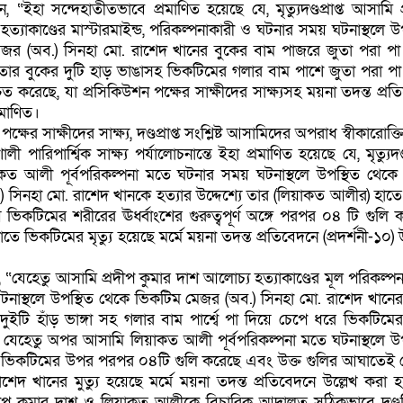
, “ইহা সন্দেহাতীতভাবে প্রমাণিত হয়েছে যে, মৃত্যুদণ্ডপ্রাপ্ত আসামি প
ত্যাকাণ্ডের মাস্টারমাইন্ড, পরিকল্পনাকারী ও ঘটনার সময় ঘটনাস্থলে উপ
জর (অব.) সিনহা মো. রাশেদ খানের বুকের বাম পাজরে জুতা পরা পা
র বুকের দুটি হাড় ভাঙাসহ ভিকটিমের গলার বাম পাশে জুতা পরা পা
্চিত করেছে, যা প্রসিকিউশন পক্ষের সাক্ষীদের সাক্ষ্যসহ ময়না তদন্ত প্র
্রমাণিত।
্ষের সাক্ষীদের সাক্ষ্য, দণ্ডপ্রাপ্ত সংশ্লিষ্ট আসামিদের অপরাধ স্বীকারোক্
ী পারিপার্শ্বিক সাক্ষ্য পর্যালোচনান্তে ইহা প্রমাণিত হয়েছে যে, মৃত্যুদণ্ডপ
আলী পূর্বপরিকল্পনা মতে ঘটনার সময় ঘটনাস্থলে উপস্থিত থেকে নির
 সিনহা মো. রাশেদ খানকে হত্যার উদ্দেশ্যে তার (লিয়াকত আলীর) হাতে
 ভিকটিমের শরীরের ঊর্ধ্বাংশের গুরুত্বপূর্ণ অঙ্গে পরপর ০৪ টি গুলি 
ভিকটিমের মৃত্যু হয়েছে মর্মে ময়না তদন্ত প্রতিবেদনে (প্রদর্শনী-১০) 
“যেহেতু আসামি প্রদীপ কুমার দাশ আলোচ্য হত্যাকাণ্ডের মূল পরিকল্পন
াস্থলে উপস্থিত থেকে ভিকটিম মেজর (অব.) সিনহা মো. রাশেদ খানের
টি হাঁড় ভাঙ্গা সহ গলার বাম পার্শ্বে পা দিয়ে চেপে ধরে ভিকটিমের ম
 যেহেতু অপর আসামি লিয়াকত আলী পূর্বপরিকল্পনা মতে ঘটনাস্থলে উপ
্যে ভিকটিমের উপর পরপর ০৪টি গুলি করেছে এবং উক্ত গুলির আঘাতেই
শেদ খানের মুত্যু হয়েছে মর্মে ময়না তদন্ত প্রতিবেদনে উল্লেখ করা হ
দীপ কুমার দাশ ও লিয়াকত আলীকে বিচারিক আদালত সঠিকভাবে দণ্ড