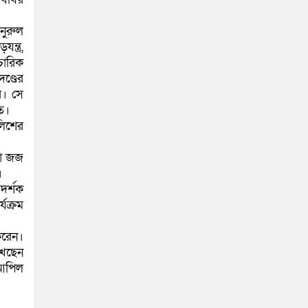
নুরুল
্ত্র,
চারিক
ণ্ডের
ি। সে
ত।
লিশের
রা জজ
।
দর্শক
যক্রম
করেন।
খেছেন
 আপিল