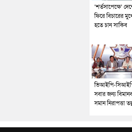
‘শর্তসাপেক্ষে’ দে
ফিরে বিচারের মুখ
হতে চান সাকিব
ভিআইপি-সিআইপ
সবার জন্য বিমানব
সমান নিরাপত্তা তল