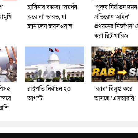
শে
হাসিনার বক্তব্য ‘সমর্থন
‘পুরুষ নির্যাতন দমন
োমুখি
করে না’ ভারত, যা
প্রতিরোধ আইন’
জানালেন জয়সওয়াল
প্রণয়নের নির্দেশনা 
করা রিট খারিজ
িসহ
রাষ্ট্রপতি নির্বাচন ২০
‘র‍্যাব’ বিলুপ্ত করে
ন্দরে
আগস্ট
আসছে ‘এসআরবি’
্লাশি