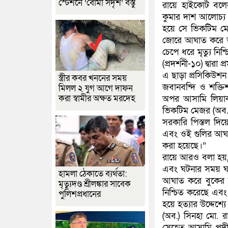
স্টেশনে ‘বোমা সদৃশ’ বস্তু
রায়ে হাইকোর্ট বলেন
কুমার দাশ আলোচ্য হ
হয়ে সে ভিকটিম মে
জোরে আঘাত করে তা
চেপে ধরে মৃত্যু নিশ
(প্রদর্শনী-১০) দ্বারা প
এ ছাড়া প্রসিকিউশন পক
স্ত্রীর কবর খননের সময়
জবানবন্দি ও শক্তিশাল
মিলল ২ যুগ আগে দাফন
করা স্বামীর অক্ষত মরদেহ
অপর আসামি লিয়াকত 
ভিকটিম মেজর (অব.)
সরকারি পিস্তল দিয়ে
এবং ওই গুলির আঘাতে 
করা হয়েছে।”
রায়ে আরও বলা হয়, 
এবং ঘটনার সময় ঘটন
হামলা ঠেকাতে ব্যর্থতা:
আঘাত করে বুকের দুই
মৃত্যুদণ্ড শ্রীলঙ্কার সাবেক
নিশ্চিত করেছে এবং
পুলিশপ্রধানের
হয়ে হত্যার উদ্দেশ
(অব.) সিনহা মো. রা
সেহেতু আসামি প্র