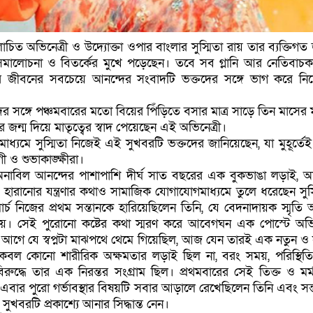
িত অভিনেত্রী ও উদ্যোক্তা ওপার বাংলার সুস্মিতা রায় তার ব্যক্তিগত
মালোচনা ও বিতর্কের মুখে পড়েছেন। তবে সব গ্লানি আর নেতিবাচ
 জীবনের সবচেয়ে আনন্দের সংবাদটি ভক্তদের সঙ্গে ভাগ করে নি
দের সঙ্গে পঞ্চমবারের মতো বিয়ের পিঁড়িতে বসার মাত্র সাড়ে তিন মাসের 
 জন্ম দিয়ে মাতৃত্বের স্বাদ পেয়েছেন এই অভিনেত্রী।
ধ্যমে সুস্মিতা নিজেই এই সুখবরটি ভক্তদের জানিয়েছেন, যা মুহূর্তেই
 ও শুভাকাঙ্ক্ষীরা।
অনাবিল আনন্দের পাশাপাশি দীর্ঘ সাত বছরের এক বুকভাঙা লড়াই, অপ
 হারানোর যন্ত্রণার কথাও সামাজিক যোগাযোগমাধ্যমে তুলে ধরেছেন সুস্
্চ নিজের প্রথম সন্তানকে হারিয়েছিলেন তিনি, যে বেদনাদায়ক স্মৃত
য়। সেই পুরোনো কষ্টের কথা স্মরণ করে আবেগঘন এক পোস্টে অভিন
আগে যে স্বপ্নটা মাঝপথে থেমে গিয়েছিল, আজ যেন তারই এক নতুন ও স
েবল কোনো শারীরিক অক্ষমতার লড়াই ছিল না, বরং সময়, পরিস্থি
িরুদ্ধে তার এক নিরন্তর সংগ্রাম ছিল। প্রথমবারের সেই তিক্ত ও মর্মা
এবার পুরো গর্ভাবস্থার বিষয়টি সবার আড়ালে রেখেছিলেন তিনি এবং সন্
ুখবরটি প্রকাশ্যে আনার সিদ্ধান্ত নেন।