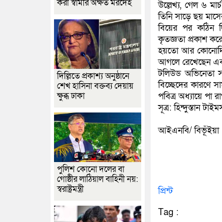
করা স্বামীর অক্ষত মরদেহ
উল্লেখ্য, গেল ৬ মার
তিনি সাড়ে ছয় মাসের
বিয়ের পর কঠিন দি
কৃতজ্ঞতা প্রকাশ ক
হয়তো আর কোনোদিন 
আগলে রেখেছেন এবং
টলিউড অভিনেতা সা
দিল্লিতে প্রকাশ্য অনুষ্ঠানে
বিচ্ছেদের কারণে স
শেখ হাসিনা বক্তব্য দেয়ায়
ক্ষুব্ধ ঢাকা
পবিত্র অধ্যায়ে পা
সূত্র: হিন্দুস্তান টাইম
আইএনবি/ বিভূঁইয়া
পুলিশ কোনো দলের বা
গোষ্ঠীর লাঠিয়াল বাহিনী নয়:
স্বরাষ্ট্রমন্ত্রী
প্রিন্ট
Tag :