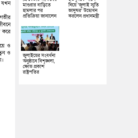
য়, যখন
মাগুরার বাড়িতে
নিয়ে ‘জুলাই স্মৃতি
হামলার পর
জাদুঘর’ উদ্বোধন
প্রতিক্রিয়া জানালেন
করলেন প্রধানমন্ত্রী
 গভীর
জীবনে
র করে
িয়ে ও
তুন ও
জুলাইয়ের সংবর্ধনা
ন।
অনুষ্ঠানে বিশৃঙ্খলা,
ক্ষোভ প্রকাশ
রাষ্ট্রপতির