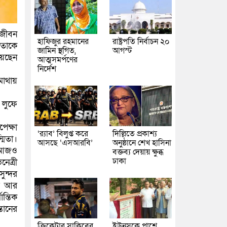
 জীবন
হাফিজুর রহমানের
রাষ্ট্রপতি নির্বাচন ২০
কতাকে
জামিন স্থগিত,
আগস্ট
য়েছেন
আত্মসমর্পণের
নির্দেশ
মাথায়
 লুফে
েক্ষা
‘র‍্যাব’ বিলুপ্ত করে
দিল্লিতে প্রকাশ্য
মিতা।
আসছে ‘এসআরবি’
অনুষ্ঠানে শেখ হাসিনা
ি আজও
বক্তব্য দেয়ায় ক্ষুব্ধ
ঢাকা
েত্রী
ুন্দর
তি আর
ন্তিক
তানের
ক্রিকেটার সাকিবের
ইউনূসকে পাশে