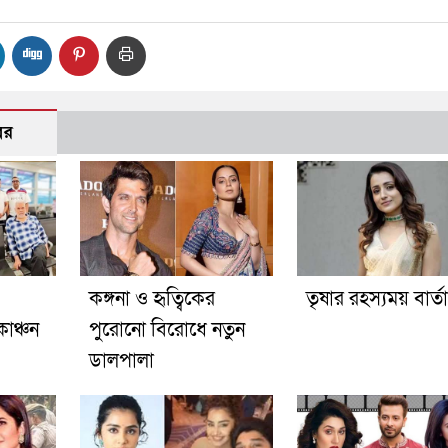
বর
কঙ্গনা ও হৃত্বিকের
তৃষার রহস্যময় বার্তা
াঞ্চন
পুরোনো বিরোধে নতুন
ডালপালা