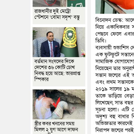
রাজধানীর দুই মেট্রো
স্টেশনে ‘বোমা সদৃশ’ বস্তু
বিনোদন ডেস্ক: আলোচ
নিয়ে একাধিকবার স
পেছনে ফেলে এবার
তিনি।
ব্যবসায়ী শুভাশিস 
এক ফুটফুটে সন্তানের
বর্তমান সংসদের দিকে
সামাজিক যোগাযোগমা
দেশের ৩৬ কোটি চোখ
নিয়েছেন তার অনুরাগী
নিবদ্ধ হয়ে আছে: ভারপ্রাপ্ত
সন্তান জন্মের এই 
স্পিকার
এবং প্রথম সন্তানকে
২০১৯ সালের ১৯ মার
তাকে তাড়িয়ে বেড়া
লিখেছেন, সাত বছর 
সূচনা হলো। এটি ক
অদৃশ্য বহু বাধার ব
অভিজ্ঞতার কারণেই 
স্ত্রীর কবর খননের সময়
মিলল ২ যুগ আগে দাফন
নিরাপদ জন্মের পরই স