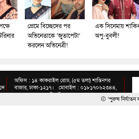
পক্ষে
প্রেমে বিচ্ছেদের পর
এক সিনেমায় শাকি
টরিনার
অভিনেতাকে ‘জুতাপেটা’
অপু-বুবলী!
করলেন অভিনেত্রী!
অফিস : ১৪ কাকরাইল রোড, (৫ম তলা) শান্তিনগর
্মদ
বাজার, ঢাকা-১২১৭। মোবাইল : ০১৮১৭০৬২৩৪৪,
০১৭১২৩৫৭১৫৪ ইমেইল :
‘পুরুষ নির্যাতন দমন ও প্রতির
inbnews2010@gmail.com
হাফিজুর রহমানের জামিন স্থগিত
ক্রিকেটার সাকিবের মাগুরার বাড
জুলাইয়ের সংবর্ধনা অনুষ্ঠানে বিশ