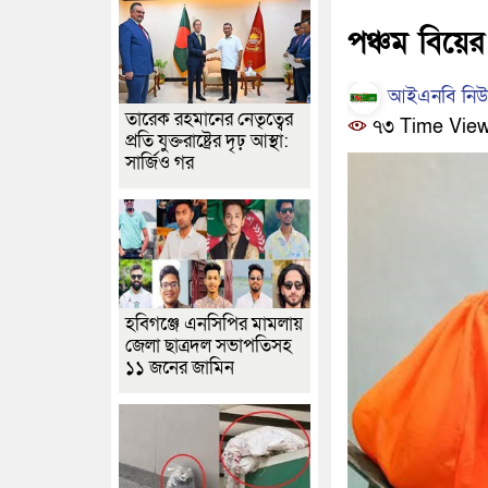
পঞ্চম বিয়ে
আইএনবি নিউজ
তারেক রহমানের নেতৃত্বের
৭৩ Time Vie
প্রতি যুক্তরাষ্ট্রের দৃঢ় আস্থা:
সার্জিও গর
হবিগঞ্জে এনসিপির মামলায়
জেলা ছাত্রদল সভাপতিসহ
১১ জনের জামিন