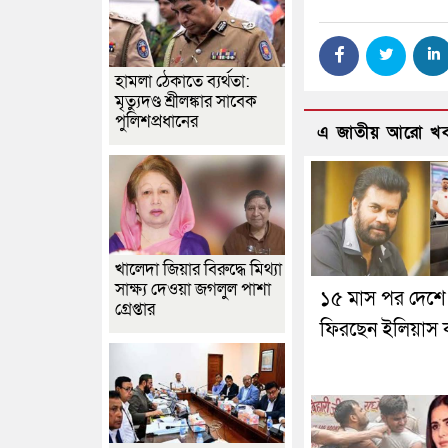
হামলা ঠেকাতে ব্যর্থতা:
মৃত্যুদণ্ড শ্রীলঙ্কার সাবেক
পুলিশপ্রধানের
এ জাতীয় আরো খ
খালেদা জিয়ার বিরুদ্ধে মিথ্যা
সাক্ষ্য দেওয়া জগলুল পাশা
১৫ মাস পর দেশে
গ্রেপ্তার
ফিরছেন ইলিয়াস ক