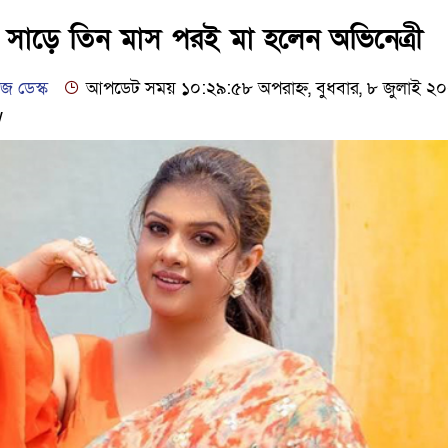
ঢাকার চারপাশে সচল হবে নৌপথ, প
র সাড়ে তিন মাস পরই মা হলেন অভিনেত্রী
আদালতকে বলতে চাইলাম ফাঁসি দ
 ডেস্ক
আপডেট সময় ১০:২৯:৫৮ অপরাহ্ন, বুধবার, ৮ জুলাই ২
w