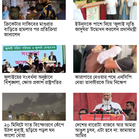
ক্রিকেটার সাকিবের মাগুরার
ইউনূসকে পাশে নিয়ে ‘জুলাই স্মৃতি
বাড়িতে হামলার পর প্রতিক্রিয়া
জাদুঘর’ উদ্বোধন করলেন প্রধানমন্ত্রী
জানালেন
জুলাইয়ের সংবর্ধনা অনুষ্ঠানে
কারাগারে নেওয়ার পথে এনসিপি
বিশৃঙ্খলা, ক্ষোভ প্রকাশ রাষ্ট্রপতির
নেতা তানভীরকে ডিম নিক্ষেপ
২০ মিনিটে সাত বিস্ফোরণে কেঁপে
দেশের বারোটা বাজবে আর আমরা
উঠল দুবাই, ছড়িয়ে পড়ল ঘন
আঙুল চুষব, এটা হবে না: জামায়াত
কালো ধোঁয়া
আমির