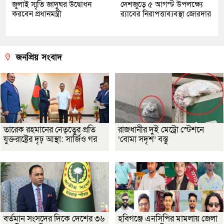
জুলাই স্মৃতি জাদুঘর উদ্বোধন
দেশজুড়ে ৫ আগস্ট উপলক্ষ্যে
করবেন প্রধানমন্ত্রী
র‌্যাবের নিরাপত্তাব্যবস্থা জোরদার
জনপ্রিয় সংবাদ
তারেক রহমানের নেতৃত্বের প্রতি
রাজধানীর দুই মেট্রো স্টেশনে
যুক্তরাষ্ট্রের দৃঢ় আস্থা: সার্জিও গর
‘বোমা সদৃশ’ বস্তু
বর্তমান সংসদের দিকে দেশের ৩৬
হবিগঞ্জে এনসিপির মামলায় জেলা