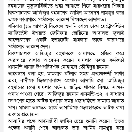
রহমানের মৃত্যুবার্ষিকীতে শ্রদ্ধা জানাতে গিয়ে মারধরের শিকার
কলিমউল্লাহকে (ভিডিও)
রিকশাচালক আজিজুর রহমানের জামিন আবেদন নামঞ্জুর করে
তাকে কারাগারে পাঠানোর আদেশ দিয়েছেন আদালত।
শনিবার (১৬ আগস্ট) বিকেলে শুনানি শেষে ঢাকা মেট্রোপলিটন
ম্যাজিস্ট্রেট ইশরাত জেনিফার জেরিনের আদালত জুলাই
আন্দোলনের একটি হত্যাচেষ্টা মামলায় তাকে কারাগারে
পাঠানোর আদেশ দেন।
রিকশাচালক আজিজুর রহমানকে আদালতে হাজির করে
কারাগারে রাখার আবেদন করেন মামলার তদন্ত কর্মকর্তা
ধানমন্ডি থানার উপপরিদর্শক মোহাম্মদ তৌহিদুর রহমান।
আবেদনে বলা হয়, মামলার ঘটনার সময় প্রত্যক্ষদর্শী সাক্ষী
এবং বাদীকে জিজ্ঞাসাবাদে গ্রেপ্তার আসামি মো. আজিজুর
রহমানের (২৭) মামলার ঘটনায় জড়িত থাকার বিষয়ে সাক্ষ্য-
প্রমাণ পাওয়া গেছে। আজিজুর রহমান ধানমন্ডি-৩২ এ সাধারণ
জণগণের হাতে আটক হওয়ায় সময় ধস্তাধস্তিতে সামান্য আঘাত
পান। মামলা তদন্তের স্বার্থে আসামিকে জেলহাজতে আটক রাখা
একান্ত প্রয়োজন।
আসামির পক্ষে আইনজীবী জামিন চেয়ে শুনানি করেন। উভয়
পক্ষের শুনানি শেষে আদালত তার জামিন নামঞ্জুর করে