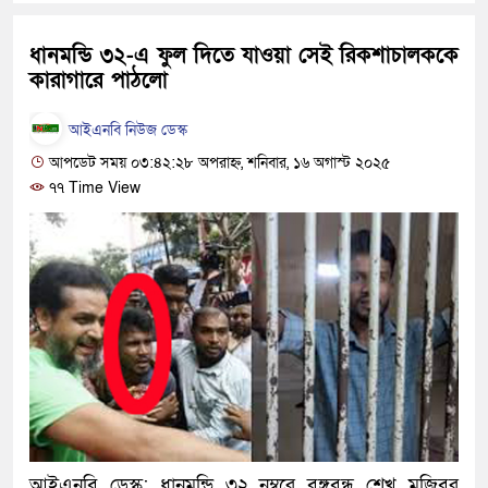
হবে: প্রধানমন্ত্রী
ধানমন্ডি ৩২-এ ফুল দিতে যাওয়া সেই রিকশাচালককে
১৫ মাস পর দেশে ফিরছেন ইলিয়াস
কারাগারে পাঠলো
পুলিশ কোনো দলের বা গোষ্ঠীর লাঠ
আইএনবি নিউজ ডেস্ক
স্বরাষ্ট্রমন্ত্রী
আপডেট সময় ০৩:৪২:২৮ অপরাহ্ন, শনিবার, ১৬ অগাস্ট ২০২৫
৭৭ Time View
গাজীপুরে সাতজনকে হত্যার ঘটনায়
হারুনসহ ১০ জন
ঢাকার চারপাশে সচল হবে নৌপথ, প্রধ
রাজধানীর দুই মেট্রো স্টেশনে ‘বোমা
আদালতকে বলতে চাইলাম ফাঁসি দিয়
লতিফ সিদ্দিকী
নতুন মামলায় গ্রেফতার দেখানো 
আইএনবি ডেস্ক: ধানমন্ডি ৩২ নম্বরে বঙ্গবন্ধু শেখ মুজিবুর