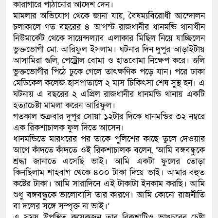
কারাগারে পাঠানোর আদেশ দেন।
মামলার অভিযোগ থেকে জানা যায়, বৈষম্যবিরোধী আন্দোলন
চলাকালে গত বছরের ৪ আগস্ট রাজধানীর ধানমন্ডি থানাধীন
নিউমার্কেট থেকে সায়েন্সল্যাব এলাকার মিছিল নিয়ে যাচ্ছিলেন
ভুক্তভোগী মো. আরিফুল ইসলাম। ঘটনার দিন দুপুর আড়াইটায়
আসামিরা গুলি, পেট্রোল বোমা ও হাতবোমা নিক্ষেপ করে। গুলি
ভুক্তভোগীর পিঠে ঢুকে গেলে তাৎক্ষণিক পড়ে যান। পরে ঢাকা
মেডিকেল কলেজ হাসপাতালে ২ মাস চিকিৎসা শেষ সুস্থ হন। এ
ঘটনায় এ বছরের ২ এপ্রিল রাজধানীর ধানমন্ডি থানায় একটি
হত্যাচেষ্টা মামলা করেন আরিফুল।
গতকাল শুক্রবার দুপুর সোয়া ১২টার দিকে ধানমন্ডির ৩২ নম্বরে
এক রিকশাচালক ফুল দিতে আসেন।
ধানমন্ডিতে মারধরের পর তাকে পুলিশের কাছে তুলে দেওয়ার
আগে কাঁদতে কাঁদতে ওই রিকশাচালক বলেন, ‘আমি বঙ্গবন্ধুকে
শ্রদ্ধা জানাতে এসেছি ভাই। আমি একটা ফুলের তোড়া
কিনছিলাম শাহবাগ থেকে ৪০০ টাকা দিয়ে ভাই। আমার বহুত
কষ্টের টাকা। আমি সারাদিনে এই টাকাটা ইনকাম করছি। আমি
শুধু বঙ্গবন্ধুকে ভালোবাসি তার কারণে। আমি কোনো রাজনীতি
বা দলের সঙ্গে সম্পৃক্ত না ভাই।’
এ সময় উপস্থিত কয়েকজন তার রিকশাটিও ভাঙচুরের চেষ্টা