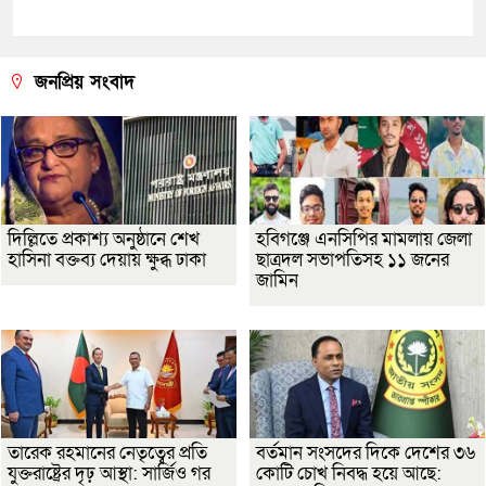
জনপ্রিয় সংবাদ
দিল্লিতে প্রকাশ্য অনুষ্ঠানে শেখ
হবিগঞ্জে এনসিপির মামলায় জেলা
হাসিনা বক্তব্য দেয়ায় ক্ষুব্ধ ঢাকা
ছাত্রদল সভাপতিসহ ১১ জনের
জামিন
তারেক রহমানের নেতৃত্বের প্রতি
বর্তমান সংসদের দিকে দেশের ৩৬
যুক্তরাষ্ট্রের দৃঢ় আস্থা: সার্জিও গর
কোটি চোখ নিবদ্ধ হয়ে আছে: