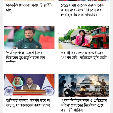
ঢাকা-রিয়াদ-ঢাকা সরাসরি ফ্লাইট
১/১১ সময় তারেক রহমানকেও
চালু
আয়নাঘরে রেখে নির্যাতন করা
হয়েছিল: চিফ প্রসিকিউটর
‘শর্তসাপেক্ষে’ দেশে ফিরে
প্রবাসী বয়ফ্রেন্ডকে বান্ধবীদের
বিচারের মুখোমুখি হতে চান
‘গোপন ছবি’ পাঠাতেন ইবি ছাত্রী
সাকিব
হাসিনার বক্তব্য ‘সমর্থন করে না’
‘পুরুষ নির্যাতন দমন ও প্রতিরোধ
ভারত, যা জানালেন জয়সওয়াল
আইন’ প্রণয়নের নির্দেশনা চেয়ে
করা রিট খারিজ