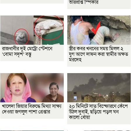
ভারপ্রাপ্ত স্পিকার
রাজধানীর দুই মেট্রো স্টেশনে
স্ত্রীর কবর খননের সময় মিলল ২
‘বোমা সদৃশ’ বস্তু
যুগ আগে দাফন করা স্বামীর অক্ষত
মরদেহ
খালেদা জিয়ার বিরুদ্ধে মিথ্যা সাক্ষ্য
২০ মিনিটে সাত বিস্ফোরণে কেঁপে
দেওয়া জগলুল পাশা গ্রেপ্তার
উঠল দুবাই, ছড়িয়ে পড়ল ঘন
কালো ধোঁয়া