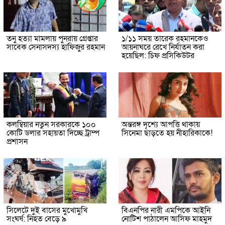
তনু হত্যা মামলায় পুনরায় গ্রেপ্তার
১/১১ সময় তারেক রহমানকেও
সাবেক সেনাসদস্য হাফিজুর রহমান
আয়নাঘরে রেখে নির্যাতন করা
হয়েছিল: চিফ প্রসিকিউটর
কলম্বিয়ার নতুন সরকারকে ১০০
অন্তরঙ্গ দৃশ্যে আপত্তি থাকায়
কোটি ডলার সহায়তা দিচ্ছে ট্রাম্প
সিনেমা ছাড়তে হয় নীহারিকাকে!
প্রশাসন
সিলেটে দুই বাসের মুখোমুখি
বিএনপির নারী এমপিকে আইনি
সংঘর্ষ: নিহত বেড়ে ৯
নোটিশ পাঠালেন আসিফ মাহমুদ