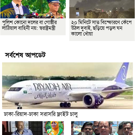
পুলিশ কোনো দলের বা গোষ্ঠীর
২০ মিনিটে সাত বিস্ফোরণে কেঁপে
লাঠিয়াল বাহিনী নয়: স্বরাষ্ট্রমন্ত্রী
উঠল দুবাই, ছড়িয়ে পড়ল ঘন
কালো ধোঁয়া
সর্বশেষ আপডেট
ঢাকা-রিয়াদ-ঢাকা সরাসরি ফ্লাইট চালু