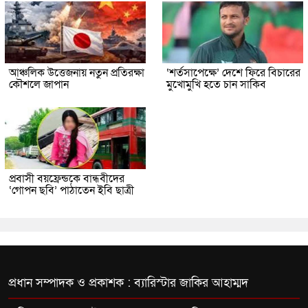
আঞ্চলিক উত্তেজনায় নতুন প্রতিরক্ষা
‘শর্তসাপেক্ষে’ দেশে ফিরে বিচারের
কৌশলে জাপান
মুখোমুখি হতে চান সাকিব
প্রবাসী বয়ফ্রেন্ডকে বান্ধবীদের
‘গোপন ছবি’ পাঠাতেন ইবি ছাত্রী
প্রধান সম্পাদক ও প্রকাশক : ব্যারিস্টার জাকির আহাম্মদ