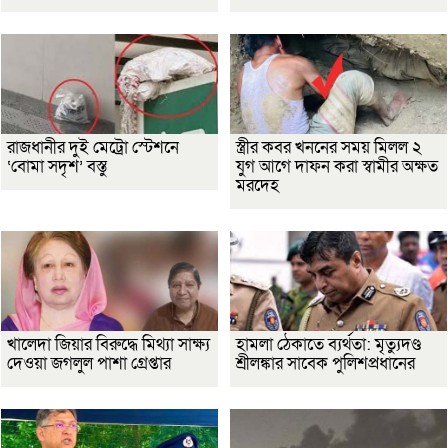
রাজধানীর দুই মেট্রো স্টেশনে
স্ত্রীর কবর খননের সময় মিলল ২
‘বোমা সদৃশ’ বস্তু
যুগ আগে দাফন করা স্বামীর অক্ষত
মরদেহ
খালেদা জিয়ার বিরুদ্ধে মিথ্যা সাক্ষ্য
হামলা ঠেকাতে ব্যর্থতা: মৃত্যুদণ্ড
দেওয়া জগলুল পাশা গ্রেপ্তার
শ্রীলঙ্কার সাবেক পুলিশপ্রধানের