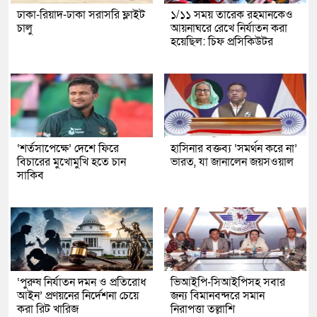
ঢাকা-রিয়াদ-ঢাকা সরাসরি ফ্লাইট
১/১১ সময় তারেক রহমানকেও
চালু
আয়নাঘরে রেখে নির্যাতন করা
হয়েছিল: চিফ প্রসিকিউটর
‘শর্তসাপেক্ষে’ দেশে ফিরে
হাসিনার বক্তব্য ‘সমর্থন করে না’
বিচারের মুখোমুখি হতে চান
ভারত, যা জানালেন জয়সওয়াল
সাকিব
‘পুরুষ নির্যাতন দমন ও প্রতিরোধ
ভিআইপি-সিআইপিসহ সবার
আইন’ প্রণয়নের নির্দেশনা চেয়ে
জন্য বিমানবন্দরে সমান
করা রিট খারিজ
নিরাপত্তা তল্লাশি