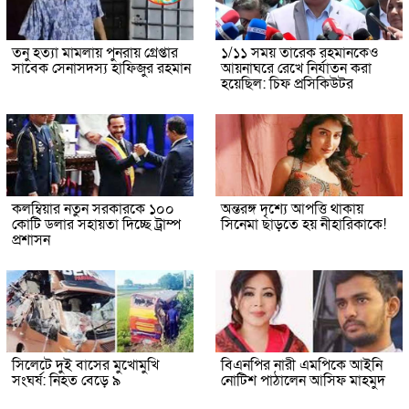
তনু হত্যা মামলায় পুনরায় গ্রেপ্তার
১/১১ সময় তারেক রহমানকেও
সাবেক সেনাসদস্য হাফিজুর রহমান
আয়নাঘরে রেখে নির্যাতন করা
হয়েছিল: চিফ প্রসিকিউটর
কলম্বিয়ার নতুন সরকারকে ১০০
অন্তরঙ্গ দৃশ্যে আপত্তি থাকায়
কোটি ডলার সহায়তা দিচ্ছে ট্রাম্প
সিনেমা ছাড়তে হয় নীহারিকাকে!
প্রশাসন
সিলেটে দুই বাসের মুখোমুখি
বিএনপির নারী এমপিকে আইনি
সংঘর্ষ: নিহত বেড়ে ৯
নোটিশ পাঠালেন আসিফ মাহমুদ