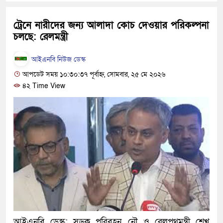
হবে: প্রধানমন্ত্রী
ট্রেনে নারীদের জন্য আলাদা কোচ দেওয়ার পরিকল্পনা
১৫ মাস পর দেশে ফিরছেন ইলিয়া
চলছে: রেলমন্ত্রী
পুলিশ কোনো দলের বা গোষ্ঠীর লা
আইএনবি নিউজ ডেস্ক
স্বরাষ্ট্রমন্ত্রী
আপডেট সময় ১০:৩০:৩৭ পূর্বাহ্ন, সোমবার, ২৫ মে ২০২৬
৪২ Time View
গাজীপুরে সাতজনকে হত্যার ঘটনায়
হারুনসহ ১০ জন
ঢাকার চারপাশে সচল হবে নৌপথ, প্রধ
রাজধানীর দুই মেট্রো স্টেশনে ‘বোমা
আদালতকে বলতে চাইলাম ফাঁসি দিয়
লতিফ সিদ্দিকী
নতুন মামলায় গ্রেফতার দেখানো 
আইএনবি ডেস্ক: সড়ক পরিবহন, নৌ ও রেলপথমন্ত্রী শেখ