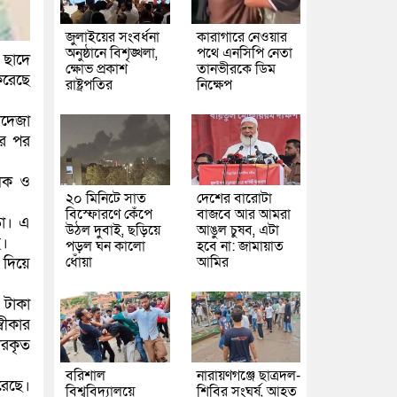
জুলাইয়ের সংবর্ধনা
কারাগারে নেওয়ার
অনুষ্ঠানে বিশৃঙ্খলা,
পথে এনসিপি নেতা
র ছাদে
ক্ষোভ প্রকাশ
তানভীরকে ডিম
করেছে
রাষ্ট্রপতির
নিক্ষেপ
খোদেজা
ের পর
ালক ও
২০ মিনিটে সাত
দেশের বারোটা
বিস্ফোরণে কেঁপে
বাজবে আর আমরা
তো। এ
উঠল দুবাই, ছড়িয়ে
আঙুল চুষব, এটা
ে।
পড়ল ঘন কালো
হবে না: জামায়াত
ধোঁয়া
আমির
দিয়ে
 টাকা
বীকার
ারকৃত
বরিশাল
নারায়ণগঞ্জে ছাত্রদল-
রেছে।
বিশ্ববিদ্যালয়ে
শিবির সংঘর্ষ, আহত