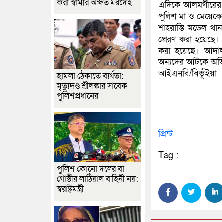
করা স্বামীর অক্ষত মরদেহ
এদিকে আলমগীরের বড
পুলিশ মা ও মেয়েকে 
শাহরাস্তি মডেল থা
প্রেরণ করা হয়েছে।
করা হয়েছে। আদা
অন্যদের আটকে অভি
আইএনবি/বিভূঁইয়া
হামলা ঠেকাতে ব্যর্থতা:
মৃত্যুদণ্ড শ্রীলঙ্কার সাবেক
পুলিশপ্রধানের
প্রিন্ট
Tag :
পুলিশ কোনো দলের বা
গোষ্ঠীর লাঠিয়াল বাহিনী নয়:
স্বরাষ্ট্রমন্ত্রী