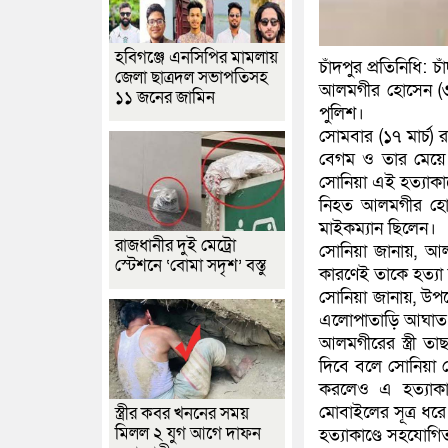
হবিগঞ্জে এনসিপির মামলায়
চাঁদপুর প্রতিনিধি: 
জেলা ছাত্রদল সভাপতিসহ
আলমগীর হোসেন (৩৫
১১ জনের জামিন
পুলিশ।
সোমবার (১৭ মার্চ) র
বেগম ও তার মেয়ে 
সোনিয়া এই হত্যাকাণ
নিহত আলমগীর হোস
মাইকম্যান ছিলেন।
রাজধানীর দুই মেট্রো
সোনিয়া জানায়, 
স্টেশনে ‘বোমা সদৃশ’ বস্তু
কারণেই তাকে হত্যা 
সোনিয়া জানায়, উপ
এলোপাতাড়ি আঘাত 
আলমগীরের স্ত্রী ত
দিবে বলে সোনিয়া ফ
করলেও এ হত্যাকাণ
মোবাইলের সূত্র ধর
স্ত্রীর কবর খননের সময়
মিলল ২ যুগ আগে দাফন
হত্যাকাণ্ডে সহযোগ