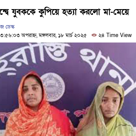
ঢাকার চারপাশে সচল হবে নৌপথ, 
বন্দ্বে যুবককে কুপিয়ে হত্যা করলো মা-মেয়ে
আদালতকে বলতে চাইলাম ফাঁসি 
 ডেস্ক
৬:০৩ অপরাহ্ন, মঙ্গলবার, ১৮ মার্চ ২০২৫
২৪ Time View