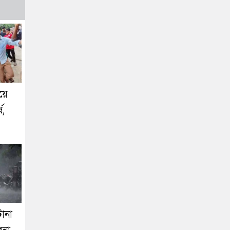
য়ে
ষ,
ানা