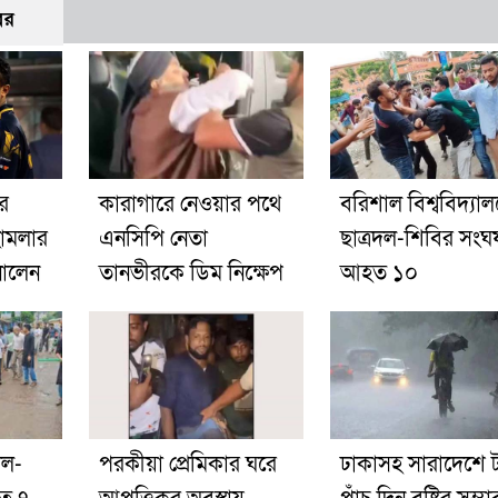
বর
র
কারাগারে নেওয়ার পথে
বরিশাল বিশ্ববিদ্যাল
হামলার
এনসিপি নেতা
ছাত্রদল-শিবির সংঘর্
ানালেন
তানভীরকে ডিম নিক্ষেপ
আহত ১০
দল-
পরকীয়া প্রেমিকার ঘরে
ঢাকাসহ সারাদেশে ট