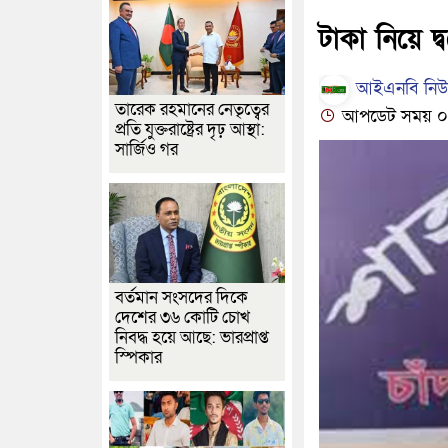
টাকা নিয়ে দ্
আইএনবি নিউজ
তারেক রহমানের নেতৃত্বের
আপডেট সময় ০৩:৫
প্রতি যুক্তরাষ্ট্রের দৃঢ় আস্থা:
সার্জিও গর
বর্তমান সংসদের দিকে
দেশের ৩৬ কোটি চোখ
নিবদ্ধ হয়ে আছে: ভারপ্রাপ্ত
স্পিকার