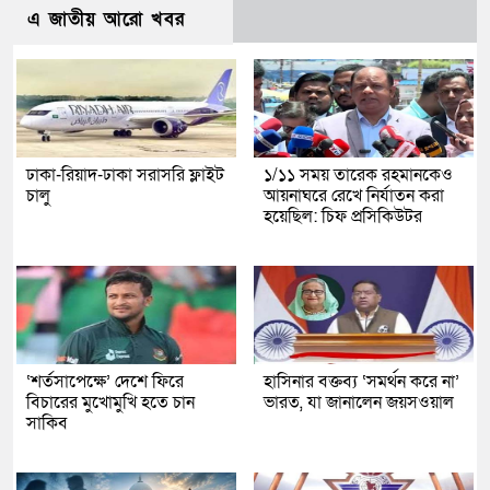
এ জাতীয় আরো খবর
ঢাকা-রিয়াদ-ঢাকা সরাসরি ফ্লাইট
১/১১ সময় তারেক রহমানকেও
চালু
আয়নাঘরে রেখে নির্যাতন করা
হয়েছিল: চিফ প্রসিকিউটর
‘শর্তসাপেক্ষে’ দেশে ফিরে
হাসিনার বক্তব্য ‘সমর্থন করে না’
বিচারের মুখোমুখি হতে চান
ভারত, যা জানালেন জয়সওয়াল
সাকিব