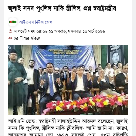
হবে: প্রধানমন্ত্রী
জুলাই সনদ পুংলিঙ্গ নাকি স্ত্রীলিঙ্গ, প্রশ্ন স্বরাষ্ট্রমন্ত্রীর
১৫ মাস পর দেশে ফিরছেন ইলিয়া
আইএনবি নিউজ ডেস্ক
আপডেট সময় ০৪:০৬:২১ অপরাহ্ন, মঙ্গলবার, ১০ মার্চ ২০২৬
পুলিশ কোনো দলের বা গোষ্ঠীর লা
৫৫ Time View
স্বরাষ্ট্রমন্ত্রী
গাজীপুরে সাতজনকে হত্যার ঘটনায়
হারুনসহ ১০ জন
ঢাকার চারপাশে সচল হবে নৌপথ, প্রধ
রাজধানীর দুই মেট্রো স্টেশনে ‘বোম
আদালতকে বলতে চাইলাম ফাঁসি দিয়
আইএনি ডেস্ক: স্বরাষ্ট্রমন্ত্রী সালাহউদ্দিন আহমদ বলেছেন, জুলাই
লতিফ সিদ্দিকী
সনদ কি পুংলিঙ্গ, স্ত্রীলিঙ্গ নাকি ক্লীবলিঙ্গ- আমি জানি না। কারণ,
নতুন মামলায় গ্রেফতার দেখানো
আদেশের জামানা তো ১৯৭৩ সালেই শেষ, এখন রাষ্ট্রপতি