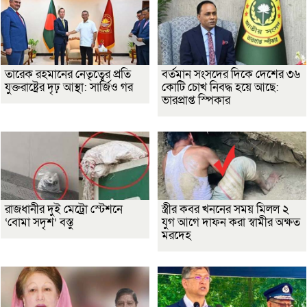
তারেক রহমানের নেতৃত্বের প্রতি
বর্তমান সংসদের দিকে দেশের ৩৬
যুক্তরাষ্ট্রের দৃঢ় আস্থা: সার্জিও গর
কোটি চোখ নিবদ্ধ হয়ে আছে:
ভারপ্রাপ্ত স্পিকার
রাজধানীর দুই মেট্রো স্টেশনে
স্ত্রীর কবর খননের সময় মিলল ২
‘বোমা সদৃশ’ বস্তু
যুগ আগে দাফন করা স্বামীর অক্ষত
মরদেহ