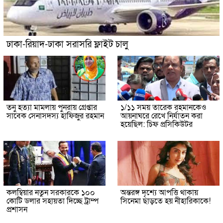
ঢাকা-রিয়াদ-ঢাকা সরাসরি ফ্লাইট চালু
তনু হত্যা মামলায় পুনরায় গ্রেপ্তার
১/১১ সময় তারেক রহমানকেও
সাবেক সেনাসদস্য হাফিজুর রহমান
আয়নাঘরে রেখে নির্যাতন করা
হয়েছিল: চিফ প্রসিকিউটর
কলম্বিয়ার নতুন সরকারকে ১০০
অন্তরঙ্গ দৃশ্যে আপত্তি থাকায়
কোটি ডলার সহায়তা দিচ্ছে ট্রাম্প
সিনেমা ছাড়তে হয় নীহারিকাকে!
প্রশাসন