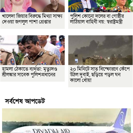
খালেদা জিয়ার বিরুদ্ধে মিথ্যা সাক্ষ্য
পুলিশ কোনো দলের বা গোষ্ঠীর
দেওয়া জগলুল পাশা গ্রেপ্তার
লাঠিয়াল বাহিনী নয়: স্বরাষ্ট্রমন্ত্রী
হামলা ঠেকাতে ব্যর্থতা: মৃত্যুদণ্ড
২০ মিনিটে সাত বিস্ফোরণে কেঁপে
শ্রীলঙ্কার সাবেক পুলিশপ্রধানের
উঠল দুবাই, ছড়িয়ে পড়ল ঘন
কালো ধোঁয়া
সর্বশেষ আপডেট