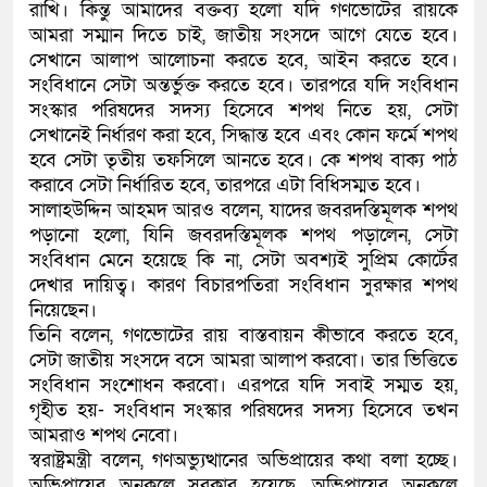
রাখি। কিন্তু আমাদের বক্তব্য হলো যদি গণভোটের রায়কে
আমরা সম্মান দিতে চাই, জাতীয় সংসদে আগে যেতে হবে।
সেখানে আলাপ আলোচনা করতে হবে, আইন করতে হবে।
সংবিধানে সেটা অন্তর্ভুক্ত করতে হবে। তারপরে যদি সংবিধান
সংস্কার পরিষদের সদস্য হিসেবে শপথ নিতে হয়, সেটা
সেখানেই নির্ধারণ করা হবে, সিদ্ধান্ত হবে এবং কোন ফর্মে শপথ
হবে সেটা তৃতীয় তফসিলে আনতে হবে। কে শপথ বাক্য পাঠ
করাবে সেটা নির্ধারিত হবে, তারপরে এটা বিধিসম্মত হবে।
সালাহউদ্দিন আহমদ আরও বলেন, যাদের জবরদস্তিমূলক শপথ
পড়ানো হলো, যিনি জবরদস্তিমূলক শপথ পড়ালেন, সেটা
সংবিধান মেনে হয়েছে কি না, সেটা অবশ্যই সুপ্রিম কোর্টের
দেখার দায়িত্ব। কারণ বিচারপতিরা সংবিধান সুরক্ষার শপথ
নিয়েছেন।
তিনি বলেন, গণভোটের রায় বাস্তবায়ন কীভাবে করতে হবে,
সেটা জাতীয় সংসদে বসে আমরা আলাপ করবো। তার ভিত্তিতে
সংবিধান সংশোধন করবো। এরপরে যদি সবাই সম্মত হয়,
গৃহীত হয়- সংবিধান সংস্কার পরিষদের সদস্য হিসেবে তখন
আমরাও শপথ নেবো।
স্বরাষ্ট্রমন্ত্রী বলেন, গণঅভ্যুত্থানের অভিপ্রায়ের কথা বলা হচ্ছে।
অভিপ্রায়ের অনুকূলে সরকার হয়েছে, অভিপ্রায়ের অনুকূলে