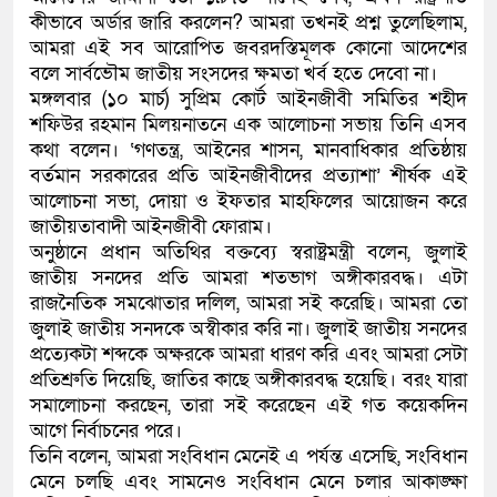
কীভাবে অর্ডার জারি করলেন? আমরা তখনই প্রশ্ন তুলেছিলাম,
কলিমউল্লাহকে (ভিডিও)
আমরা এই সব আরোপিত জবরদস্তিমূলক কোনো আদেশের
বলে সার্বভৌম জাতীয় সংসদের ক্ষমতা খর্ব হতে দেবো না।
মঙ্গলবার (১০ মার্চ) সুপ্রিম কোর্ট আইনজীবী সমিতির শহীদ
শফিউর রহমান মিলয়নাতনে এক আলোচনা সভায় তিনি এসব
কথা বলেন। ‘গণতন্ত্র, আইনের শাসন, মানবাধিকার প্রতিষ্ঠায়
বর্তমান সরকারের প্রতি আইনজীবীদের প্রত্যাশা’ শীর্ষক এই
আলোচনা সভা, দোয়া ও ইফতার মাহফিলের আয়োজন করে
জাতীয়তাবাদী আইনজীবী ফোরাম।
অনুষ্ঠানে প্রধান অতিথির বক্তব্যে স্বরাষ্ট্রমন্ত্রী বলেন, জুলাই
জাতীয় সনদের প্রতি আমরা শতভাগ অঙ্গীকারবদ্ধ। এটা
রাজনৈতিক সমঝোতার দলিল, আমরা সই করেছি। আমরা তো
জুলাই জাতীয় সনদকে অস্বীকার করি না। জুলাই জাতীয় সনদের
প্রত্যেকটা শব্দকে অক্ষরকে আমরা ধারণ করি এবং আমরা সেটা
প্রতিশ্রুতি দিয়েছি, জাতির কাছে অঙ্গীকারবদ্ধ হয়েছি। বরং যারা
সমালোচনা করছেন, তারা সই করেছেন এই গত কয়েকদিন
আগে নির্বাচনের পরে।
তিনি বলেন, আমরা সংবিধান মেনেই এ পর্যন্ত এসেছি, সংবিধান
মেনে চলছি এবং সামনেও সংবিধান মেনে চলার আকাঙ্ক্ষা