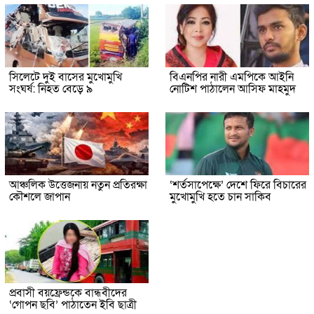
সিলেটে দুই বাসের মুখোমুখি
বিএনপির নারী এমপিকে আইনি
সংঘর্ষ: নিহত বেড়ে ৯
নোটিশ পাঠালেন আসিফ মাহমুদ
আঞ্চলিক উত্তেজনায় নতুন প্রতিরক্ষা
‘শর্তসাপেক্ষে’ দেশে ফিরে বিচারের
কৌশলে জাপান
মুখোমুখি হতে চান সাকিব
প্রবাসী বয়ফ্রেন্ডকে বান্ধবীদের
‘গোপন ছবি’ পাঠাতেন ইবি ছাত্রী