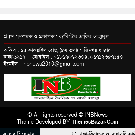
প্রধান সম্পাদক ও প্রকাশক : ব্যারিস্টার জাকির আহাম্মদ
অফিস : ১৪ কাকরাইল রোড, (৫ম তলা) শান্তিনগর বাজার,
ঢাকা-১২১৭। মোবাইল : ০১৮১৭০৬২৩৪৪, ০১৭১২৩৫৭১৫৪
ইমেইল : inbnews2010@gmail.com
© All rights reserved © INBNews
Theme Developed BY
ThemesBazar.Com
সংবাদ শিরোনাম
ঢাকা-রিয়াদ-ঢাকা সরাসরি ফ্লাইট চা