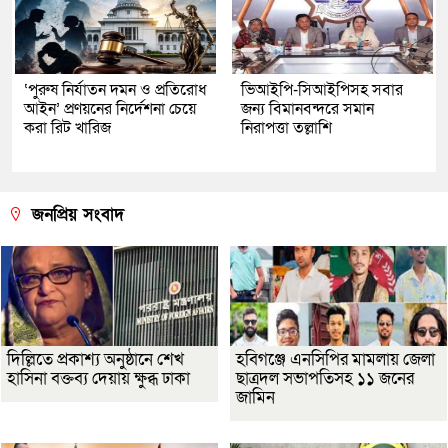
‘পুরুষ নির্যাতন দমন ও প্রতিরোধ
ভিআইপি-সিআইপিসহ সবার
আইন’ প্রণয়নের নির্দেশনা চেয়ে
জন্য বিমানবন্দরে সমান
করা রিট খারিজ
নিরাপত্তা তল্লাশি
জনপ্রিয় সংবাদ
দিল্লিতে প্রকাশ্য অনুষ্ঠানে শেখ
হবিগঞ্জে এনসিপির মামলায় জেলা
হাসিনা বক্তব্য দেয়ায় ক্ষুব্ধ ঢাকা
ছাত্রদল সভাপতিসহ ১১ জনের
জামিন