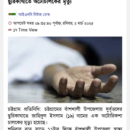
ছুরিকাঘাতে অটোচালকের মৃত্যু
হবে: প্রধানমন্ত্রী
আইএনবি নিউজ ডেস্ক
১৫ মাস পর দেশে ফিরছেন ইলিয়
আপডেট সময় ০৯:৩৫:৪০ পূর্বাহ্ন, রবিবার, ২ মার্চ ২০২৫
১৭ Time View
পুলিশ কোনো দলের বা গোষ্ঠীর ল
স্বরাষ্ট্রমন্ত্রী
গাজীপুরে সাতজনকে হত্যার ঘটন
হারুনসহ ১০ জন
ঢাকার চারপাশে সচল হবে নৌপথ, প্
রাজধানীর দুই মেট্রো স্টেশনে ‘বো
আদালতকে বলতে চাইলাম ফাঁসি দ
চট্টগ্রাম প্রতিনিধি: চট্টগ্রামের বাঁশখালী উপজেলায় দুর্বৃত্তদের
ছুরিকাঘাতে জাহিদুল ইসলাম (১৯) নামের এক অটোরিকশা
লতিফ সিদ্দিকী
চালকের মৃত্যু হয়েছে।
নতুন মামলায় গ্রেফতার দেখান
শনিবার রাত সাড়ে ১১টার দিকে বাঁশখালী উপজেলা স্বাস্থ্য