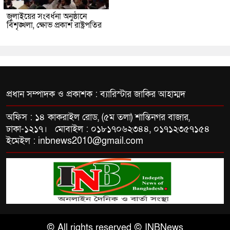
জুলাইয়ের সংবর্ধনা অনুষ্ঠানে
বিশৃঙ্খলা, ক্ষোভ প্রকাশ রাষ্ট্রপতির
প্রধান সম্পাদক ও প্রকাশক : ব্যারিস্টার জাকির আহাম্মদ
অফিস : ১৪ কাকরাইল রোড, (৫ম তলা) শান্তিনগর বাজার,
ঢাকা-১২১৭। মোবাইল : ০১৮১৭০৬২৩৪৪, ০১৭১২৩৫৭১৫৪
ইমেইল : inbnews2010@gmail.com
© All rights reserved © INBNews