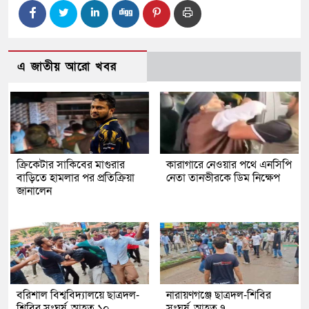
এ জাতীয় আরো খবর
ক্রিকেটার সাকিবের মাগুরার
কারাগারে নেওয়ার পথে এনসিপি
বাড়িতে হামলার পর প্রতিক্রিয়া
নেতা তানভীরকে ডিম নিক্ষেপ
জানালেন
বরিশাল বিশ্ববিদ্যালয়ে ছাত্রদল-
নারায়ণগঞ্জে ছাত্রদল-শিবির
শিবির সংঘর্ষ, আহত ১০
সংঘর্ষ, আহত ৭