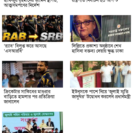
হাফিজুর রহমানের জামিন স্থগিত,
রাষ্ট্রপতি নির্বাচন ২০ আগস্ট
আত্মসমর্পণের নির্দেশ
‘র‍্যাব’ বিলুপ্ত করে আসছে
দিল্লিতে প্রকাশ্য অনুষ্ঠানে শেখ
‘এসআরবি’
হাসিনা বক্তব্য দেয়ায় ক্ষুব্ধ ঢাকা
ক্রিকেটার সাকিবের মাগুরার
ইউনূসকে পাশে নিয়ে ‘জুলাই স্মৃতি
বাড়িতে হামলার পর প্রতিক্রিয়া
জাদুঘর’ উদ্বোধন করলেন প্রধানমন্ত্রী
জানালেন