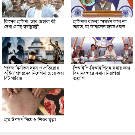
কিসের হাসিনা, তার চেহারা কী
হাসিনার বক্তব্য ‘সমর্থন করে না’
দেখা গেছে:স্বরাষ্ট্রমন্ত্রী
ভারত, যা জানালেন জয়সওয়াল
‘পুরুষ নির্যাতন দমন ও প্রতিরোধ
ভিআইপি-সিআইপিসহ সবার জন্য
আইন’ প্রণয়নের নির্দেশনা চেয়ে করা
বিমানবন্দরে সমান নিরাপত্তা
রিট খারিজ
তল্লাশি
হাম উপসর্গ নিয়ে ৬ শিশুর মৃত্যু