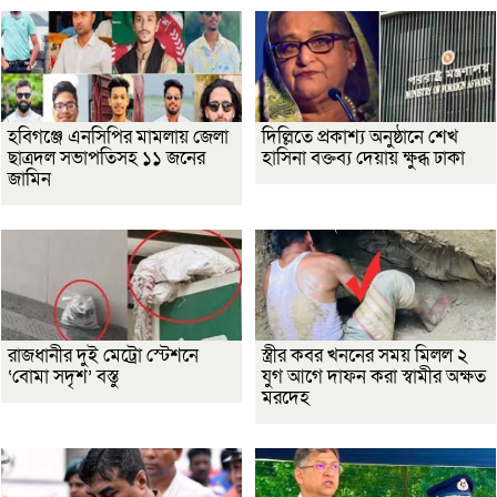
হবিগঞ্জে এনসিপির মামলায় জেলা
দিল্লিতে প্রকাশ্য অনুষ্ঠানে শেখ
ছাত্রদল সভাপতিসহ ১১ জনের
হাসিনা বক্তব্য দেয়ায় ক্ষুব্ধ ঢাকা
জামিন
রাজধানীর দুই মেট্রো স্টেশনে
স্ত্রীর কবর খননের সময় মিলল ২
‘বোমা সদৃশ’ বস্তু
যুগ আগে দাফন করা স্বামীর অক্ষত
মরদেহ