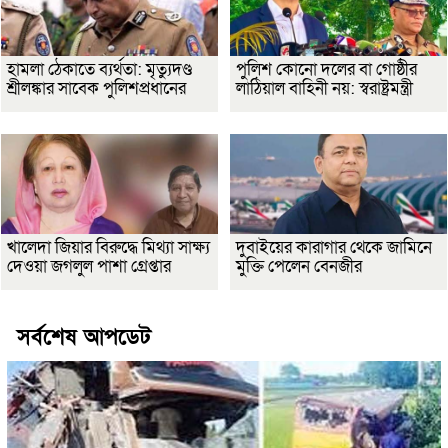
হামলা ঠেকাতে ব্যর্থতা: মৃত্যুদণ্ড
পুলিশ কোনো দলের বা গোষ্ঠীর
শ্রীলঙ্কার সাবেক পুলিশপ্রধানের
লাঠিয়াল বাহিনী নয়: স্বরাষ্ট্রমন্ত্রী
খালেদা জিয়ার বিরুদ্ধে মিথ্যা সাক্ষ্য
দুবাইয়ের কারাগার থেকে জামিনে
দেওয়া জগলুল পাশা গ্রেপ্তার
মুক্তি পেলেন বেনজীর
সর্বশেষ আপডেট