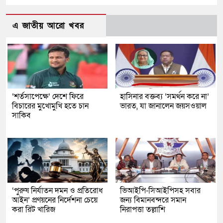
এ জাতীয় আরো খবর
‘শর্তসাপেক্ষে’ দেশে ফিরে
হাসিনার বক্তব্য ‘সমর্থন করে না’
বিচারের মুখোমুখি হতে চান
ভারত, যা জানালেন জয়সওয়াল
সাকিব
‘পুরুষ নির্যাতন দমন ও প্রতিরোধ
ভিআইপি-সিআইপিসহ সবার
আইন’ প্রণয়নের নির্দেশনা চেয়ে
জন্য বিমানবন্দরে সমান
করা রিট খারিজ
নিরাপত্তা তল্লাশি