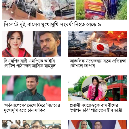
সিলেটে দুই বাসের মুখোমুখি সংঘর্ষ: নিহত বেড়ে ৯
বিএনপির নারী এমপিকে আইনি
আঞ্চলিক উত্তেজনায় নতুন প্রতিরক্ষা
নোটিশ পাঠালেন আসিফ মাহমুদ
কৌশলে জাপান
‘শর্তসাপেক্ষে’ দেশে ফিরে বিচারের
প্রবাসী বয়ফ্রেন্ডকে বান্ধবীদের
মুখোমুখি হতে চান সাকিব
‘গোপন ছবি’ পাঠাতেন ইবি ছাত্রী