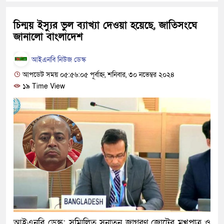
হবে: প্রধানমন্ত্রী
চিন্ময় ইস্যুর ভুল ব্যাখ্যা দেওয়া হয়েছে, জাতিসংঘে
১৫ মাস পর দেশে ফিরছেন ইলিয়া
জানালো বাংলাদেশ
পুলিশ কোনো দলের বা গোষ্ঠীর লা
আইএনবি নিউজ ডেস্ক
স্বরাষ্ট্রমন্ত্রী
আপডেট সময় ০৫:৫৬:০৫ পূর্বাহ্ন, শনিবার, ৩০ নভেম্বর ২০২৪
১৯ Time View
গাজীপুরে সাতজনকে হত্যার ঘটনায়
হারুনসহ ১০ জন
ঢাকার চারপাশে সচল হবে নৌপথ, প্রধ
রাজধানীর দুই মেট্রো স্টেশনে ‘বোম
আদালতকে বলতে চাইলাম ফাঁসি দিয়
লতিফ সিদ্দিকী
নতুন মামলায় গ্রেফতার দেখানো 
আইএনবি ডেস্ক: সম্মিলিত সনাতন জাগরণ জোটের মুখপাত্র ও