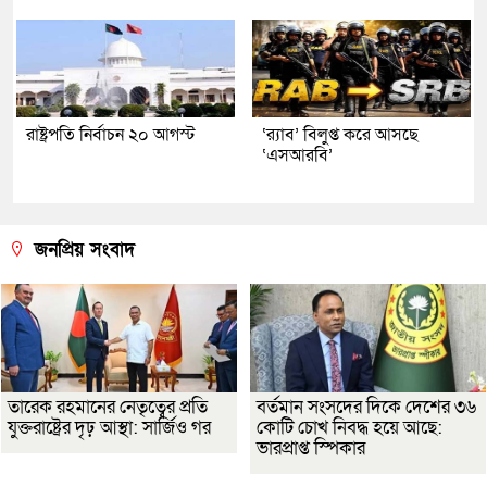
রাষ্ট্রপতি নির্বাচন ২০ আগস্ট
‘র‍্যাব’ বিলুপ্ত করে আসছে
‘এসআরবি’
জনপ্রিয় সংবাদ
তারেক রহমানের নেতৃত্বের প্রতি
বর্তমান সংসদের দিকে দেশের ৩৬
যুক্তরাষ্ট্রের দৃঢ় আস্থা: সার্জিও গর
কোটি চোখ নিবদ্ধ হয়ে আছে:
ভারপ্রাপ্ত স্পিকার