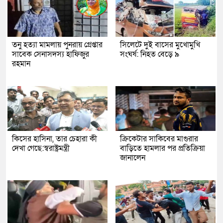
তনু হত্যা মামলায় পুনরায় গ্রেপ্তার
সিলেটে দুই বাসের মুখোমুখি
সাবেক সেনাসদস্য হাফিজুর
সংঘর্ষ: নিহত বেড়ে ৯
রহমান
কিসের হাসিনা, তার চেহারা কী
ক্রিকেটার সাকিবের মাগুরার
দেখা গেছে:স্বরাষ্ট্রমন্ত্রী
বাড়িতে হামলার পর প্রতিক্রিয়া
জানালেন