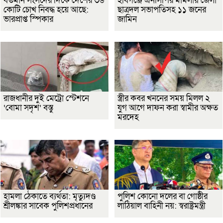
বর্তমান সংসদের দিকে দেশের ৩৬
হবিগঞ্জে এনসিপির মামলায় জেলা
কোটি চোখ নিবদ্ধ হয়ে আছে:
ছাত্রদল সভাপতিসহ ১১ জনের
ভারপ্রাপ্ত স্পিকার
জামিন
রাজধানীর দুই মেট্রো স্টেশনে
স্ত্রীর কবর খননের সময় মিলল ২
‘বোমা সদৃশ’ বস্তু
যুগ আগে দাফন করা স্বামীর অক্ষত
মরদেহ
হামলা ঠেকাতে ব্যর্থতা: মৃত্যুদণ্ড
পুলিশ কোনো দলের বা গোষ্ঠীর
শ্রীলঙ্কার সাবেক পুলিশপ্রধানের
লাঠিয়াল বাহিনী নয়: স্বরাষ্ট্রমন্ত্রী