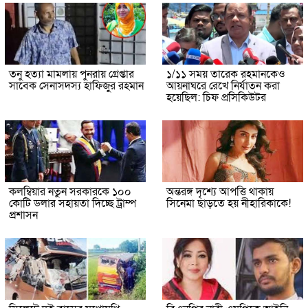
তনু হত্যা মামলায় পুনরায় গ্রেপ্তার
১/১১ সময় তারেক রহমানকেও
সাবেক সেনাসদস্য হাফিজুর রহমান
আয়নাঘরে রেখে নির্যাতন করা
হয়েছিল: চিফ প্রসিকিউটর
কলম্বিয়ার নতুন সরকারকে ১০০
অন্তরঙ্গ দৃশ্যে আপত্তি থাকায়
কোটি ডলার সহায়তা দিচ্ছে ট্রাম্প
সিনেমা ছাড়তে হয় নীহারিকাকে!
প্রশাসন