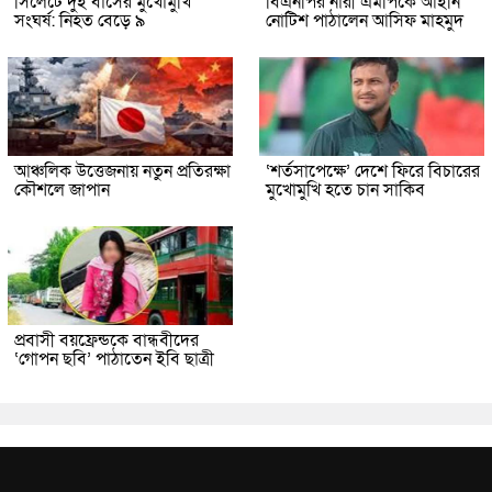
সিলেটে দুই বাসের মুখোমুখি
বিএনপির নারী এমপিকে আইনি
সংঘর্ষ: নিহত বেড়ে ৯
নোটিশ পাঠালেন আসিফ মাহমুদ
আঞ্চলিক উত্তেজনায় নতুন প্রতিরক্ষা
‘শর্তসাপেক্ষে’ দেশে ফিরে বিচারের
কৌশলে জাপান
মুখোমুখি হতে চান সাকিব
প্রবাসী বয়ফ্রেন্ডকে বান্ধবীদের
‘গোপন ছবি’ পাঠাতেন ইবি ছাত্রী