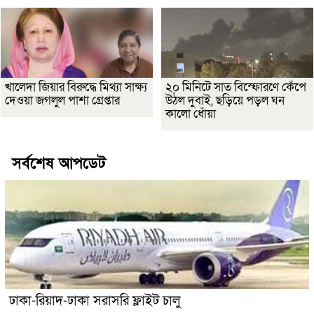
খালেদা জিয়ার বিরুদ্ধে মিথ্যা সাক্ষ্য
২০ মিনিটে সাত বিস্ফোরণে কেঁপে
দেওয়া জগলুল পাশা গ্রেপ্তার
উঠল দুবাই, ছড়িয়ে পড়ল ঘন
কালো ধোঁয়া
সর্বশেষ আপডেট
ঢাকা-রিয়াদ-ঢাকা সরাসরি ফ্লাইট চালু