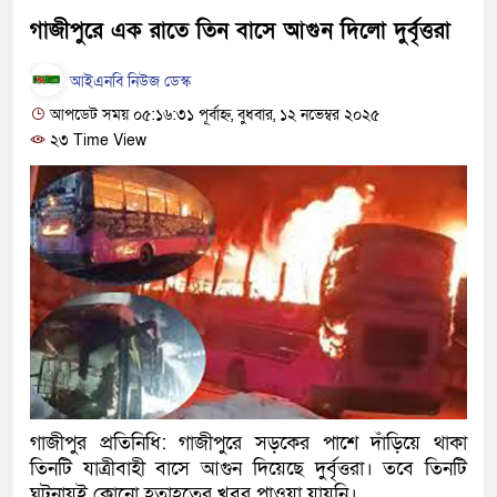
হবে: প্রধানমন্ত্রী
গাজীপুরে এক রাতে তিন বাসে আগুন দিলো দুর্বৃত্তরা
১৫ মাস পর দেশে ফিরছেন ইলি
আইএনবি নিউজ ডেস্ক
আপডেট সময় ০৫:১৬:৩১ পূর্বাহ্ন, বুধবার, ১২ নভেম্বর ২০২৫
পুলিশ কোনো দলের বা গোষ্ঠীর 
২৩ Time View
স্বরাষ্ট্রমন্ত্রী
গাজীপুরে সাতজনকে হত্যার ঘটন
হারুনসহ ১০ জন
ঢাকার চারপাশে সচল হবে নৌপথ, প্
রাজধানীর দুই মেট্রো স্টেশনে ‘ব
আদালতকে বলতে চাইলাম ফাঁসি দ
গাজীপুর প্রতিনিধি: গাজীপুরে সড়কের পাশে দাঁড়িয়ে থাকা
লতিফ সিদ্দিকী
তিনটি যাত্রীবাহী বাসে আগুন দিয়েছে দুর্বৃত্তরা। তবে তিনটি
নতুন মামলায় গ্রেফতার দেখান
ঘটনায়ই কোনো হতাহতের খবর পাওয়া যায়নি।