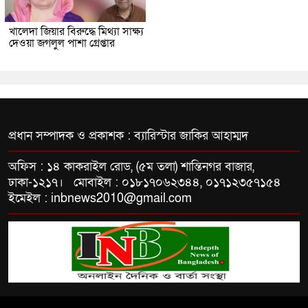
খালেদা জিয়ার বিরুদ্ধে মিথ্যা সাক্ষ্য
দেওয়া জগলুল পাশা গ্রেপ্তার
প্রধান সম্পাদক ও প্রকাশক : ব্যারিস্টার জাকির আহাম্মদ
অফিস : ১৪ কাকরাইল রোড, (৫ম তলা) শান্তিনগর বাজার,
ঢাকা-১২১৭। মোবাইল : ০১৮১৭০৬২৩৪৪, ০১৭১২৩৫৭১৫৪
ইমেইল : inbnews2010@gmail.com