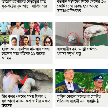
তারেক রহমানের নেতৃত্বের প্রতি
বর্তমান সংসদের দিকে দেশের ৩৬
যুক্তরাষ্ট্রের দৃঢ় আস্থা: সার্জিও গর
কোটি চোখ নিবদ্ধ হয়ে আছে:
ভারপ্রাপ্ত স্পিকার
হবিগঞ্জে এনসিপির মামলায় জেলা
রাজধানীর দুই মেট্রো স্টেশনে
ছাত্রদল সভাপতিসহ ১১ জনের
‘বোমা সদৃশ’ বস্তু
জামিন
স্ত্রীর কবর খননের সময় মিলল ২
পুলিশ কোনো দলের বা গোষ্ঠীর
যুগ আগে দাফন করা স্বামীর অক্ষত
লাঠিয়াল বাহিনী নয়: স্বরাষ্ট্রমন্ত্রী
মরদেহ