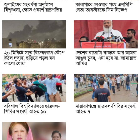
জুলাইয়ের সংবর্ধনা অনুষ্ঠানে
কারাগারে নেওয়ার পথে এনসিপি
বিশৃঙ্খলা, ক্ষোভ প্রকাশ রাষ্ট্রপতির
নেতা তানভীরকে ডিম নিক্ষেপ
২০ মিনিটে সাত বিস্ফোরণে কেঁপে
দেশের বারোটা বাজবে আর আমরা
উঠল দুবাই, ছড়িয়ে পড়ল ঘন
আঙুল চুষব, এটা হবে না: জামায়াত
কালো ধোঁয়া
আমির
বরিশাল বিশ্ববিদ্যালয়ে ছাত্রদল-
নারায়ণগঞ্জে ছাত্রদল-শিবির সংঘর্ষ,
শিবির সংঘর্ষ, আহত ১০
আহত ৭