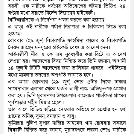
বয়সী এক নারীকে ধর্ষণের অভিযোগের ঘটনার ভিডিও ২৪
কলিমউল্লাহকে (ভিডিও)
ঘণ্টার মধ্যে সরাতে নির্দেশ দিয়েছেন হাইকোর্ট।
বিটিআরসিকে এ নির্দেশনা পালন করতে বলা হয়েছে।
এ ছাড়া ওই নারীকে পর্যাপ্ত নিরাপত্তা ও চিকিৎসা দিতে বলা
হয়েছে।
রোববার (২৯ জুন) বিচারপতি ফাহমিদা কাদের ও বিচারপতি
সৈয়দ জাহেদ মনসুরের হাইকোর্ট বেঞ্চ এ আদেশ দেন।
আইনজীবী মীর এ কে এম নুরুন্নবীর করা রিটে এ আদেশ
দেওয়া হয়। আদেশের বিষয় নিশ্চিত করে তিনি জানান, আগামী
১৪ জুলাই রিটটি আদেশের জন্য তালিকায় থাকবে। ওইদিনের
মধ্যে মামলার তদন্তের অগ্রগতি জানাতে হবে।
এর আগে রোববার (২৯ জুন) ভোর ৫টার দিকে ঢাকার
সায়েদাবাদ এলাকা থেকে ফজর আলী নামে অভিযুক্তকে গ্রেপ্তার
করা হয়। তিনি মুরাদনগর উপজেলার বাহেরচর পাচকিত্তা গ্রামের
পূর্বপাড়ার শহীদ মিয়ার ছেলে।
তার আগে ভিডিও ছড়িয়ে দেওয়ার অভিযোগে গ্রেপ্তার হন ওই
গ্রামের অনিক, সুমন, রমজান ও বাবু।
কুমিল্লার পুলিশ সুপার নাজির আহমেদ খান রোববার সকালে
বিষয়টি নিশ্চিত করে জানান, মুরাদনগরে দরজা ভেঙে নারীকে