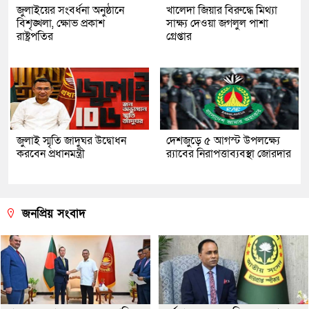
জুলাইয়ের সংবর্ধনা অনুষ্ঠানে
খালেদা জিয়ার বিরুদ্ধে মিথ্যা
বিশৃঙ্খলা, ক্ষোভ প্রকাশ
সাক্ষ্য দেওয়া জগলুল পাশা
রাষ্ট্রপতির
গ্রেপ্তার
জুলাই স্মৃতি জাদুঘর উদ্বোধন
দেশজুড়ে ৫ আগস্ট উপলক্ষ্যে
করবেন প্রধানমন্ত্রী
র‌্যাবের নিরাপত্তাব্যবস্থা জোরদার
জনপ্রিয় সংবাদ