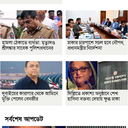
হামলা ঠেকাতে ব্যর্থতা: মৃত্যুদণ্ড
ঢাকার চারপাশে সচল হবে নৌপথ,
শ্রীলঙ্কার সাবেক পুলিশপ্রধানের
প্রধানমন্ত্রীর নির্দেশনা
দুবাইয়ের কারাগার থেকে জামিনে
দিল্লিতে প্রকাশ্য অনুষ্ঠানে শেখ
মুক্তি পেলেন বেনজীর
হাসিনা বক্তব্য দেয়ায় ক্ষুব্ধ ঢাকা
সর্বশেষ আপডেট