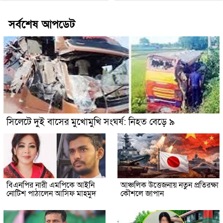
সর্বশেষ আপডেট
সিলেটে দুই বাসের মুখোমুখি সংঘর্ষ: নিহত বেড়ে ৯
বিএনপির নারী এমপিকে আইনি
আঞ্চলিক উত্তেজনায় নতুন প্রতিরক্ষা
নোটিশ পাঠালেন আসিফ মাহমুদ
কৌশলে জাপান