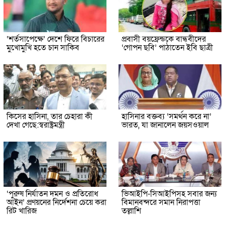
‘শর্তসাপেক্ষে’ দেশে ফিরে বিচারের
প্রবাসী বয়ফ্রেন্ডকে বান্ধবীদের
মুখোমুখি হতে চান সাকিব
‘গোপন ছবি’ পাঠাতেন ইবি ছাত্রী
কিসের হাসিনা, তার চেহারা কী
হাসিনার বক্তব্য ‘সমর্থন করে না’
দেখা গেছে:স্বরাষ্ট্রমন্ত্রী
ভারত, যা জানালেন জয়সওয়াল
‘পুরুষ নির্যাতন দমন ও প্রতিরোধ
ভিআইপি-সিআইপিসহ সবার জন্য
আইন’ প্রণয়নের নির্দেশনা চেয়ে করা
বিমানবন্দরে সমান নিরাপত্তা
রিট খারিজ
তল্লাশি