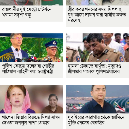
রাজধানীর দুই মেট্রো স্টেশনে
স্ত্রীর কবর খননের সময় মিলল ২
‘বোমা সদৃশ’ বস্তু
যুগ আগে দাফন করা স্বামীর অক্ষত
মরদেহ
পুলিশ কোনো দলের বা গোষ্ঠীর
হামলা ঠেকাতে ব্যর্থতা: মৃত্যুদণ্ড
লাঠিয়াল বাহিনী নয়: স্বরাষ্ট্রমন্ত্রী
শ্রীলঙ্কার সাবেক পুলিশপ্রধানের
খালেদা জিয়ার বিরুদ্ধে মিথ্যা সাক্ষ্য
দুবাইয়ের কারাগার থেকে জামিনে
দেওয়া জগলুল পাশা গ্রেপ্তার
মুক্তি পেলেন বেনজীর