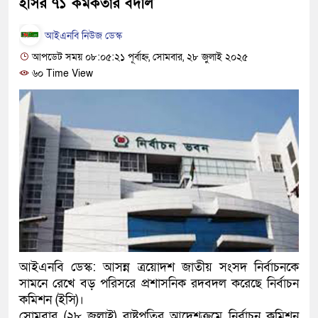
ইসির ৭১ কর্মকর্তার বদলি
হবে: প্রধানমন্ত্রী
আইএনবি নিউজ ডেস্ক
১৫ মাস পর দেশে ফিরছেন ইলিয়
আপডেট সময় ০৮:০৫:২১ পূর্বাহ্ন, সোমবার, ২৮ জুলাই ২০২৫
৬০ Time View
পুলিশ কোনো দলের বা গোষ্ঠীর 
স্বরাষ্ট্রমন্ত্রী
গাজীপুরে সাতজনকে হত্যার ঘটন
হারুনসহ ১০ জন
ঢাকার চারপাশে সচল হবে নৌপথ, প্
রাজধানীর দুই মেট্রো স্টেশনে ‘ব
আদালতকে বলতে চাইলাম ফাঁসি দ
আইএনবি ডেস্ক: আসন্ন ত্রয়োদশ জাতীয় সংসদ নির্বাচনকে
সামনে রেখে বড় পরিসরে প্রশাসনিক রদবদল করেছে নির্বাচন
লতিফ সিদ্দিকী
কমিশন (ইসি)।
নতুন মামলায় গ্রেফতার দেখান
সোমবার (২৮ জুলাই) রাষ্ট্রপতির আদেশক্রমে নির্বাচন কমিশন