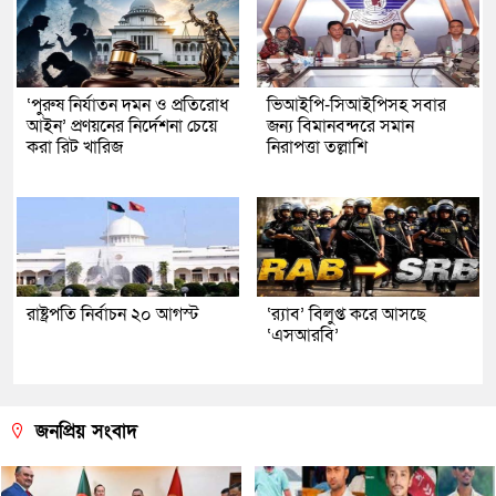
‘পুরুষ নির্যাতন দমন ও প্রতিরোধ
ভিআইপি-সিআইপিসহ সবার
আইন’ প্রণয়নের নির্দেশনা চেয়ে
জন্য বিমানবন্দরে সমান
করা রিট খারিজ
নিরাপত্তা তল্লাশি
রাষ্ট্রপতি নির্বাচন ২০ আগস্ট
‘র‍্যাব’ বিলুপ্ত করে আসছে
‘এসআরবি’
জনপ্রিয় সংবাদ