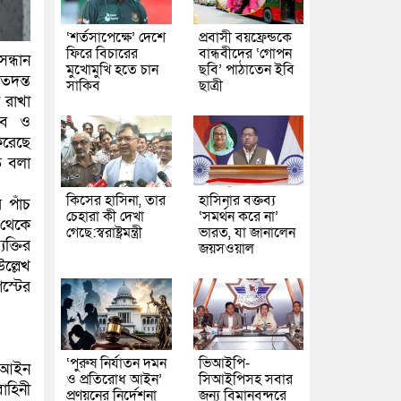
‘শর্তসাপেক্ষে’ দেশে
প্রবাসী বয়ফ্রেন্ডকে
ফিরে বিচারের
বান্ধবীদের ‘গোপন
ন্ধান
মুখোমুখি হতে চান
ছবি’ পাঠাতেন ইবি
তদন্ত
সাকিব
ছাত্রী
 রাখা
তলব ও
করেছে
ে বলা
কিসের হাসিনা, তার
হাসিনার বক্তব্য
 পাঁচ
চেহারা কী দেখা
‘সমর্থন করে না’
 থেকে
গেছে:স্বরাষ্ট্রমন্ত্রী
ভারত, যা জানালেন
ক্তির
জয়সওয়াল
উল্লেখ
স্টের
‘পুরুষ নির্যাতন দমন
ভিআইপি-
ে আইন
ও প্রতিরোধ আইন’
সিআইপিসহ সবার
বাহিনী
প্রণয়নের নির্দেশনা
জন্য বিমানবন্দরে