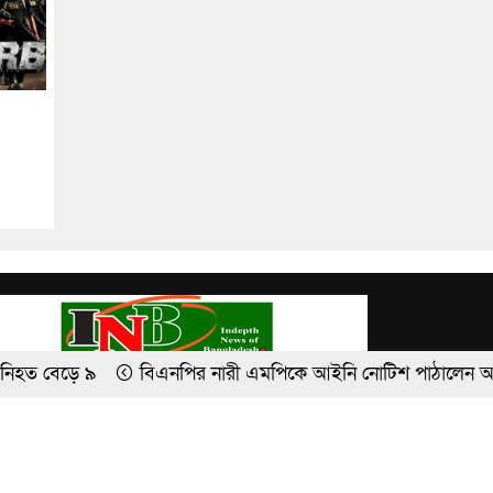
বিএনপির নারী এমপিকে আইনি নোটিশ পাঠালেন আসিফ মাহমুদ
ান সাকিব
প্রবাসী বয়ফ্রেন্ডকে বান্ধবীদের ‘গোপন ছবি’ পাঠাতেন ইবি ছ
Theme Developed BY
ThemesBazar.Com
েন জয়সওয়াল
‘পুরুষ নির্যাতন দমন ও প্রতিরোধ আইন’ প্রণয়নের নির্