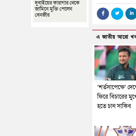
দুবাইয়ের কারাগার থেকে
জামিনে মুক্তি পেলেন
বেনজীর
এ জাতীয় আরো খ
‘শর্তসাপেক্ষে’ দে
ফিরে বিচারের মুখ
হতে চান সাকিব