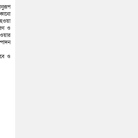
অনুরূপ
 কোনো
ম হওয়া
তকরণ ও
হওয়ার
ম্পাদন
রবে ও