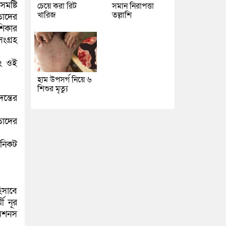
মষ্টি
চেয়ে করা রিট
সমান নিরাপত্তা
খারিজ
তল্লাশি
 তাদের
শিকার
সংগ্রহ
বং ওই
হাম উপসর্গ নিয়ে ৬
শিশুর মৃত্যু
দন্তের
তাদের
 নিকট
িসাবে
ী নূর
কমিশনস