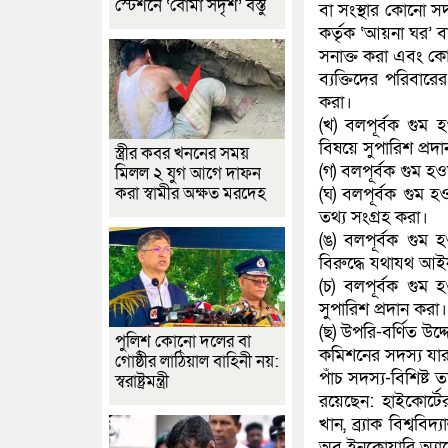
স্টেশনে ‘বোমা সদৃশ’ বস্তু
বা সংস্থার কোনো সদ
কর্তৃক ‘আয়না ঘর’ বা
সনাক্ত করা এবং কোন
ব্যক্তিদের পরিবারের
করা।
(খ) বলপূর্বক গুম 
বিষয়ে সুপারিশ প্রদ
স্ত্রীর কবর খননের সময়
(গ) বলপূর্বক গুম হ
মিলল ২ যুগ আগে দাফন
করা স্বামীর অক্ষত মরদেহ
(ঘ) বলপূর্বক গুম হও
তথ্য সংগ্রহ করা।
(ঙ) বলপূর্বক গুম হ
বিরুদ্ধে যথাযথ আইনগ
(চ) বলপূর্বক গুম
সুপারিশ প্রদান করা।
(ছ) উপরি-বর্ণিত উদ্দ
পুলিশ কোনো দলের বা
কমিশনের সদস্য যার
গোষ্ঠীর লাঠিয়াল বাহিনী নয়:
পাঁচ সদস্য-বিশিষ্ট
স্বরাষ্ট্রমন্ত্রী
রয়েছেন: হাইকোর্টে
খান, ব্র্যাক বিশ্বব
অব ইনকোয়ারি অ্যাক