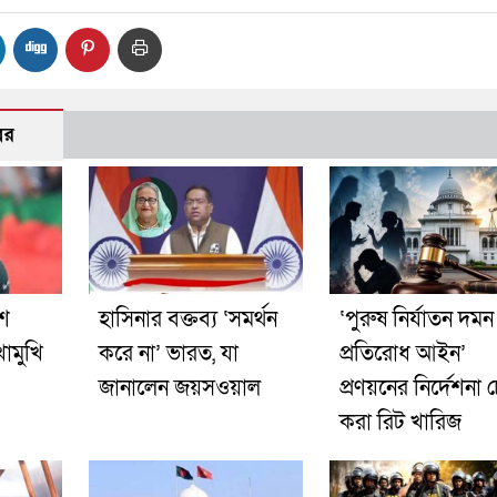
বর
শে
হাসিনার বক্তব্য ‘সমর্থন
‘পুরুষ নির্যাতন দমন
োমুখি
করে না’ ভারত, যা
প্রতিরোধ আইন’
জানালেন জয়সওয়াল
প্রণয়নের নির্দেশনা 
করা রিট খারিজ