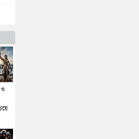
 ও
চেয়ে