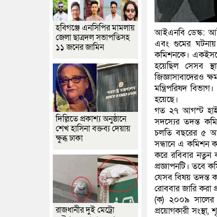
হবিগঞ্জে এনসিপির মামলায়
আইএনবি ডেস্ক: আইন
জেলা ছাত্রদল সভাপতিসহ
এবং গুমের ঘটনায় জ
১১ জনের জামিন
কমিশনকে। একইসঙ্গ
হয়েছিল সেসব স্থ
জিজ্ঞাসাবাদেরও ক্ষ
মন্ত্রিপরিষদ বিভ
হয়েছে।
গত ২৭ আগস্ট হাইক
দিল্লিতে প্রকাশ্য অনুষ্ঠানে
সদস্যের তদন্ত ক
শেখ হাসিনা বক্তব্য দেয়ায়
চলতি বছরের ৫ আগস
ক্ষুব্ধ ঢাকা
সন্ধানে এ কমিশন করা
করে রবিবার নতুন 
প্রজ্ঞাপনটি। তবে 
যেসব বিষয় তদন্ত 
রোববার জারি করা প্র
(ক) ২০০৯ সালের 
রাজধানীর দুই মেট্রো
প্রয়োগকারী সংস্থা, 