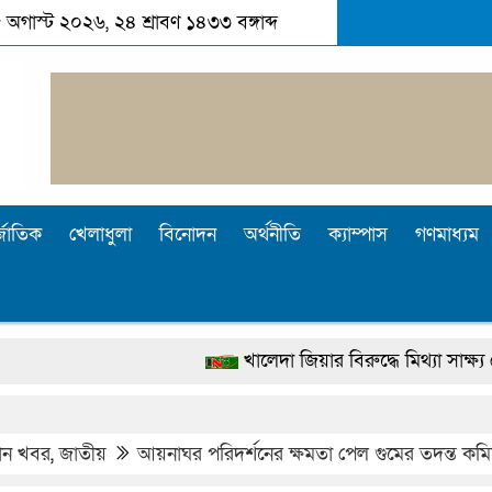
 অগাস্ট ২০২৬, ২৪ শ্রাবণ ১৪৩৩ বঙ্গাব্দ
্জাতিক
খেলাধুলা
বিনোদন
অর্থনীতি
ক্যাম্পাস
গণমাধ্যম
খালেদা জিয়ার বিরুদ্ধে মিথ্যা সাক্ষ্য দেওয়া জগলুল
দেশটা আমাদের সবার, পরিবেশও আমাদেরই রক্ষা কর
পুলিশ কোনো দলের বা গোষ্ঠীর লাঠিয়াল বাহিনী নয়: স্বর
ধান খবর
,
জাতীয়
আয়নাঘর পরিদর্শনের ক্ষমতা পেল গুমের তদন্ত কম