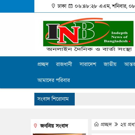
ঢাকা
০৬:৪৮:২৯ এএম
, শনিবার, ০৮
প্রচ্ছদ
রাজধানী
সারাদেশ
জাতীয়
আন্তর
আমাদের পরিবার
সংবাদ শিরোনাম
প্রচ্ছদ
২য় প্র
জনপ্রিয় সংবাদ