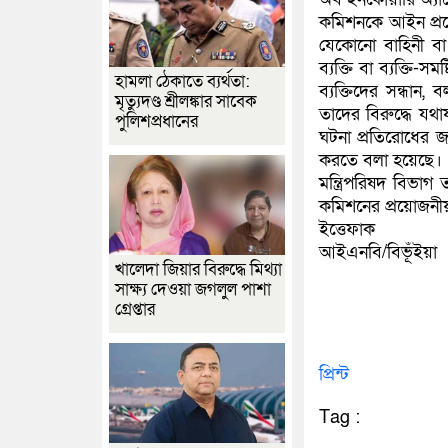
কমিশনকে আইন প্রয়োগক
যেকোনো বাহিনী বা
ব্যক্তি বা ব্যক্তি-
হামলা ঠেকাতে ব্যর্থতা:
ব্যক্তিদের সন্ধান, 
মৃত্যুদণ্ড শ্রীলঙ্কার সাবেক
তাদের বিরুদ্ধে যথা
পুলিশপ্রধানের
ঘটনা প্রতিরোধের জন্
করতে বলা হয়েছে।
মন্ত্রিপরিষদ বিভা
কমিশনের প্রয়োজনীয় 
ইত্তেফাক
আইএনবি/বিভূঁইয়া
খালেদা জিয়ার বিরুদ্ধে মিথ্যা
সাক্ষ্য দেওয়া জগলুল পাশা
গ্রেপ্তার
প্রিন্ট
Tag :