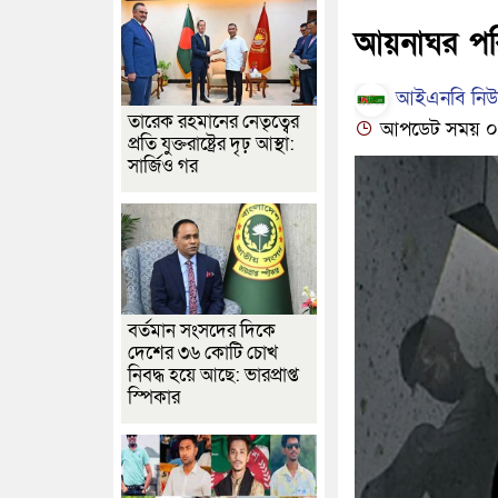
আয়নাঘর পরি
আইএনবি নিউজ
তারেক রহমানের নেতৃত্বের
আপডেট সময় ০৫:৩৯
প্রতি যুক্তরাষ্ট্রের দৃঢ় আস্থা:
সার্জিও গর
বর্তমান সংসদের দিকে
দেশের ৩৬ কোটি চোখ
নিবদ্ধ হয়ে আছে: ভারপ্রাপ্ত
স্পিকার