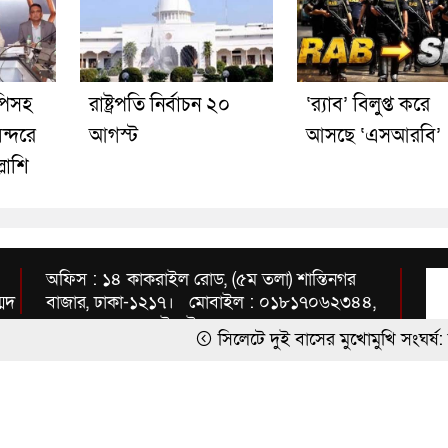
িসহ
রাষ্ট্রপতি নির্বাচন ২০
‘র‍্যাব’ বিলুপ্ত করে
ন্দরে
আগস্ট
আসছে ‘এসআরবি’
্লাশি
অফিস : ১৪ কাকরাইল রোড, (৫ম তলা) শান্তিনগর
্মদ
বাজার, ঢাকা-১২১৭। মোবাইল : ০১৮১৭০৬২৩৪৪,
০১৭১২৩৫৭১৫৪ ইমেইল :
সিলেটে দুই বাসের মুখোমুখি সংঘর্ষ: নিহত বেড়ে ৯
inbnews2010@gmail.com
‘শর্তসাপেক্ষে’ দেশে ফিরে বিচারের মুখোমুখি হতে চ
হাসিনার বক্তব্য ‘সমর্থন করে না’ ভারত, যা জানাল