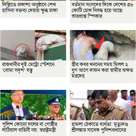
দিল্লিতে প্রকাশ্য অনুষ্ঠানে শেখ
বর্তমান সংসদের দিকে দেশের ৩৬
হাসিনা বক্তব্য দেয়ায় ক্ষুব্ধ ঢাকা
কোটি চোখ নিবদ্ধ হয়ে আছে:
ভারপ্রাপ্ত স্পিকার
রাজধানীর দুই মেট্রো স্টেশনে
স্ত্রীর কবর খননের সময় মিলল ২
‘বোমা সদৃশ’ বস্তু
যুগ আগে দাফন করা স্বামীর অক্ষত
মরদেহ
পুলিশ কোনো দলের বা গোষ্ঠীর
হামলা ঠেকাতে ব্যর্থতা: মৃত্যুদণ্ড
লাঠিয়াল বাহিনী নয়: স্বরাষ্ট্রমন্ত্রী
শ্রীলঙ্কার সাবেক পুলিশপ্রধানের