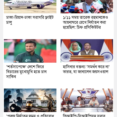
ঢাকা-রিয়াদ-ঢাকা সরাসরি ফ্লাইট
১/১১ সময় তারেক রহমানকেও
চালু
আয়নাঘরে রেখে নির্যাতন করা
হয়েছিল: চিফ প্রসিকিউটর
‘শর্তসাপেক্ষে’ দেশে ফিরে
হাসিনার বক্তব্য ‘সমর্থন করে না’
বিচারের মুখোমুখি হতে চান
ভারত, যা জানালেন জয়সওয়াল
সাকিব
‘পুরুষ নির্যাতন দমন ও প্রতিরোধ
ভিআইপি-সিআইপিসহ সবার