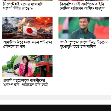
সিলেটে দুই বাসের মুখোমুখি
বিএনপির নারী এমপিকে আইনি
সংঘর্ষ: নিহত বেড়ে ৯
নোটিশ পাঠালেন আসিফ মাহমুদ
আঞ্চলিক উত্তেজনায় নতুন প্রতিরক্ষা
‘শর্তসাপেক্ষে’ দেশে ফিরে বিচারের
কৌশলে জাপান
মুখোমুখি হতে চান সাকিব
প্রবাসী বয়ফ্রেন্ডকে বান্ধবীদের
‘গোপন ছবি’ পাঠাতেন ইবি ছাত্রী