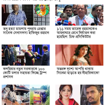
তনু হত্যা মামলায় পুনরায় গ্রেপ্তার
১/১১ সময় তারেক রহমানকেও
সাবেক সেনাসদস্য হাফিজুর রহমান
আয়নাঘরে রেখে নির্যাতন করা
হয়েছিল: চিফ প্রসিকিউটর
কলম্বিয়ার নতুন সরকারকে ১০০
অন্তরঙ্গ দৃশ্যে আপত্তি থাকায়
কোটি ডলার সহায়তা দিচ্ছে ট্রাম্প
সিনেমা ছাড়তে হয় নীহারিকাকে!
প্রশাসন