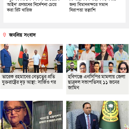
আইন’ প্রণয়নের নির্দেশনা চেয়ে
জন্য বিমানবন্দরে সমান
করা রিট খারিজ
নিরাপত্তা তল্লাশি
জনপ্রিয় সংবাদ
তারেক রহমানের নেতৃত্বের প্রতি
হবিগঞ্জে এনসিপির মামলায় জেলা
যুক্তরাষ্ট্রের দৃঢ় আস্থা: সার্জিও গর
ছাত্রদল সভাপতিসহ ১১ জনের
জামিন