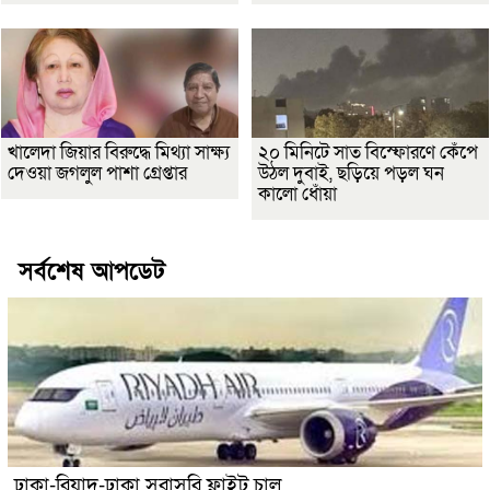
খালেদা জিয়ার বিরুদ্ধে মিথ্যা সাক্ষ্য
২০ মিনিটে সাত বিস্ফোরণে কেঁপে
দেওয়া জগলুল পাশা গ্রেপ্তার
উঠল দুবাই, ছড়িয়ে পড়ল ঘন
কালো ধোঁয়া
সর্বশেষ আপডেট
ঢাকা-রিয়াদ-ঢাকা সরাসরি ফ্লাইট চালু