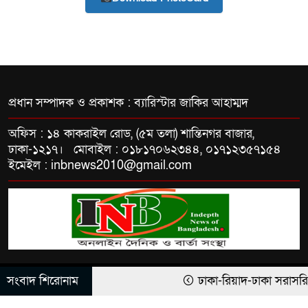
কলিমউল্লাহকে (ভিডিও)
প্রধান সম্পাদক ও প্রকাশক : ব্যারিস্টার জাকির আহাম্মদ
অফিস : ১৪ কাকরাইল রোড, (৫ম তলা) শান্তিনগর বাজার,
ঢাকা-১২১৭। মোবাইল : ০১৮১৭০৬২৩৪৪, ০১৭১২৩৫৭১৫৪
ইমেইল : inbnews2010@gmail.com
সংবাদ শিরোনাম
ঢাকা-রিয়াদ-ঢাকা সরাসরি ফ
© All rights reserved © INBNews
Theme Developed BY
ThemesBazar.Com