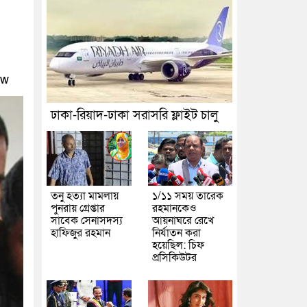
্রীর নির্দেশনা
রাজধানীর দুই মেট্রো স্টেশনে ‘বোমা সদৃশ’ বস্তু
 প্রস্তুত আছি: লতিফ সিদ্দিকী
নতুন মামলায় গ্রেফতার দেখান
ew
ঢাকা-রিয়াদ-ঢাকা সরাসরি ফ্লাইট চালু
তনু হত্যা মামলায়
১/১১ সময় তারেক
পুনরায় গ্রেপ্তার
রহমানকেও
সাবেক সেনাসদস্য
আয়নাঘরে রেখে
হাফিজুর রহমান
নির্যাতন করা
হয়েছিল: চিফ
প্রসিকিউটর