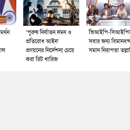
মর্থন
‘পুরুষ নির্যাতন দমন ও
ভিআইপি-সিআইপি
প্রতিরোধ আইন’
সবার জন্য বিমানবন্
াল
প্রণয়নের নির্দেশনা চেয়ে
সমান নিরাপত্তা তল্ল
করা রিট খারিজ