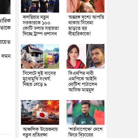
কলম্বিয়ার নতুন
অন্তরঙ্গ দৃশ্যে আপত্তি
চারিক
সরকারকে ১০০
থাকায় সিনেমা
 তাকে
কোটি ডলার সহায়তা
ছাড়তে হয়
দিচ্ছে ট্রাম্প প্রশাসন
নীহারিকাকে!
নায়েত
ি দমন
সিলেটে দুই বাসের
বিএনপির নারী
মুখোমুখি সংঘর্ষ:
এমপিকে আইনি
নিহত বেড়ে ৯
নোটিশ পাঠালেন
আসিফ মাহমুদ
আঞ্চলিক উত্তেজনায়
‘শর্তসাপেক্ষে’ দেশে
নতুন প্রতিরক্ষা
ফিরে বিচারের