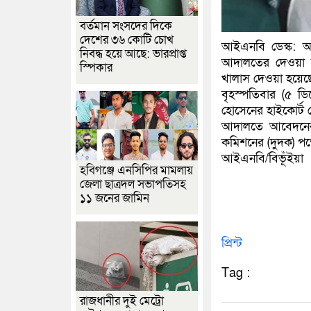
বর্তমান সংসদের দিকে
দেশের ৩৬ কোটি চোখ
আইএনবি ডেস্ক: অর
নিবদ্ধ হয়ে আছে: ভারপ্রাপ্ত
আদালতের দেওয়া স
স্পিকার
খালাস দেওয়া হয়েছ
বৃহস্পতিবার (৫ ড
হোসেনের হাইকোর্ট 
আদালতে আবেদনের 
কমিশনের (দুদক) প
আইএনবি/বিভূঁইয়া
হবিগঞ্জে এনসিপির মামলায়
জেলা ছাত্রদল সভাপতিসহ
১১ জনের জামিন
প্রিন্ট
Tag :
রাজধানীর দুই মেট্রো