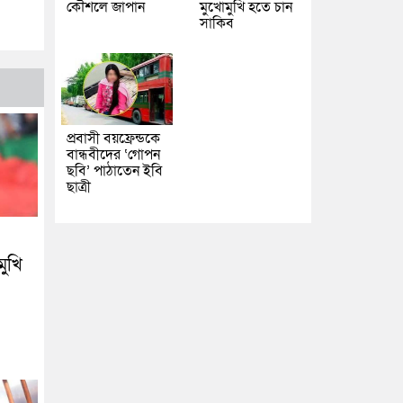
কৌশলে জাপান
মুখোমুখি হতে চান
সাকিব
প্রবাসী বয়ফ্রেন্ডকে
বান্ধবীদের ‘গোপন
ছবি’ পাঠাতেন ইবি
ছাত্রী
মুখি