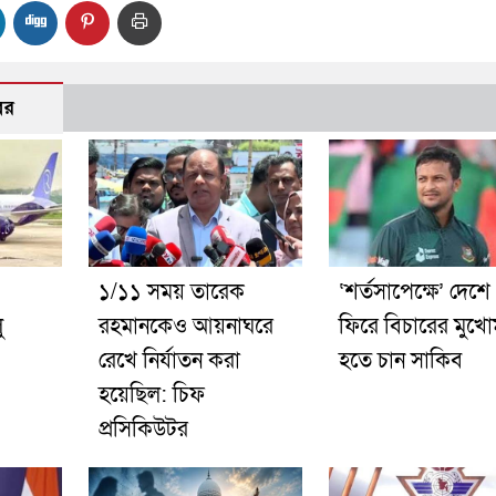
বর
১/১১ সময় তারেক
‘শর্তসাপেক্ষে’ দেশে
ু
রহমানকেও আয়নাঘরে
ফিরে বিচারের মুখো
রেখে নির্যাতন করা
হতে চান সাকিব
হয়েছিল: চিফ
প্রসিকিউটর