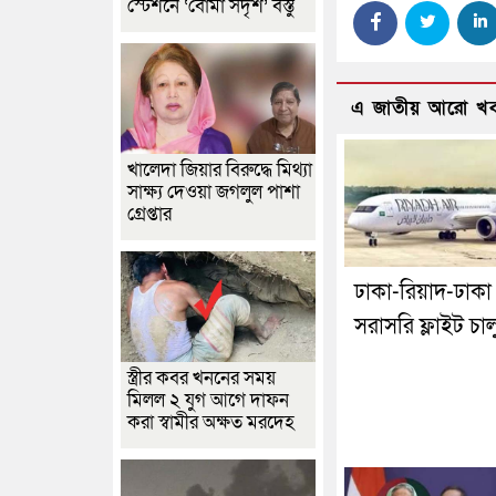
স্টেশনে ‘বোমা সদৃশ’ বস্তু
এ জাতীয় আরো খ
খালেদা জিয়ার বিরুদ্ধে মিথ্যা
সাক্ষ্য দেওয়া জগলুল পাশা
গ্রেপ্তার
ঢাকা-রিয়াদ-ঢাকা
সরাসরি ফ্লাইট চাল
স্ত্রীর কবর খননের সময়
মিলল ২ যুগ আগে দাফন
করা স্বামীর অক্ষত মরদেহ