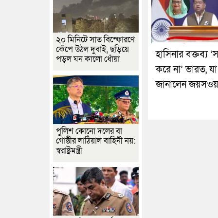
২০ মিনিটে সাত বিস্ফোরণে
কেঁপে উঠল দুবাই, ছড়িয়ে
হাসিনার বক্তব্য ‘স
পড়ল ঘন কালো ধোঁয়া
করে না’ ভারত, যা
জানালেন জয়সওয়
পুলিশ কোনো দলের বা
গোষ্ঠীর লাঠিয়াল বাহিনী নয়:
স্বরাষ্ট্রমন্ত্রী