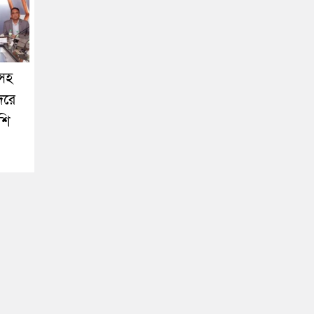
সহ
দরে
াশি