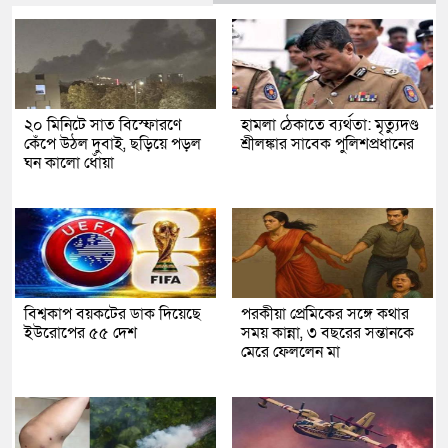
২০ মিনিটে সাত বিস্ফোরণে
হামলা ঠেকাতে ব্যর্থতা: মৃত্যুদণ্ড
কেঁপে উঠল দুবাই, ছড়িয়ে পড়ল
শ্রীলঙ্কার সাবেক পুলিশপ্রধানের
ঘন কালো ধোঁয়া
বিশ্বকাপ বয়কটের ডাক দিয়েছে
পরকীয়া প্রেমিকের সঙ্গে কথার
ইউরোপের ৫৫ দেশ
সময় কান্না, ৩ বছরের সন্তানকে
মেরে ফেললেন মা