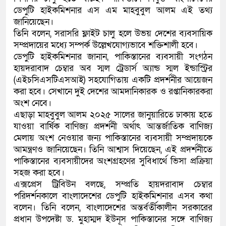
ডেপুটি হাইকমিশনার এস এম মাহবুবুল আলম এই তথ্য
কলিমউল্লাহকে (ভিডিও)
জানিয়েছেন।
তিনি বলেন, সরাসরি ফ্লাইট চালু হলে উভয় দেশের ব্যবসায়িক
সম্প্রদায়ের মধ্যে সম্পর্ক উল্লেখযোগ্যভাবে শক্তিশালী হবে।
ডেপুটি হাইকমিশনার জানান, পাকিস্তানের ব্যবসায়ী সংগঠন
হায়দরাবাদ চেম্বার অব স্মল ট্রেডার্স অ্যান্ড স্মল ইন্ডাস্ট্রির
(এইচসিএসটিএসআই) সহযোগিতায় একটি প্রদর্শনীর আয়েজন
করা হবে। সেখানে দুই দেশের আমদানিকারক ও রপ্তানিকারকরা
অংশ নেবে।
এছাড়া মাহবুবুল আলম ২০২৫ সালের জানুয়ারিতে ঢাকায় হতে
যাওয়া বার্ষিক বাণিজ্য প্রদর্শনী অর্থাৎ আন্তর্জাতিক বাণিজ্য
মেলায় অংশ নেওয়ার জন্য পাকিস্তানের ব্যবসায়ী সম্প্রদায়কে
আমন্ত্রণও জানিয়েছেন। তিনি আশ্বাস দিয়েছেন, এই প্রদর্শনীতে
পাকিস্তানের ব্যবসায়ীদের অংশগ্রহণের সুবিধার্থে ভিসা প্রক্রিয়া
সহজ করা হবে।
এক্সপ্রেস ট্রিবিউন বলছে, সম্প্রতি হায়দরাবাদ চেম্বার
পরিদর্শনকালে বাংলাদেশের ডেপুটি হাইকমিশনার এসব কথা
বলেন। তিনি বলেন, বাংলাদেশের অন্তর্বর্তীকালীন সরকারের
প্রধান উপদেষ্টা ড. মুহাম্মদ ইউনূস পাকিস্তানের সঙ্গে বাণিজ্য