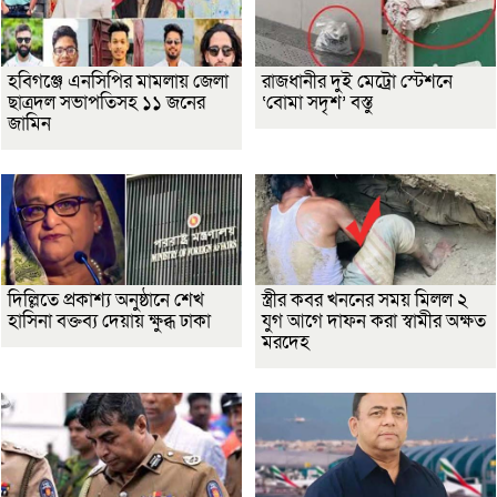
হবিগঞ্জে এনসিপির মামলায় জেলা
রাজধানীর দুই মেট্রো স্টেশনে
ছাত্রদল সভাপতিসহ ১১ জনের
‘বোমা সদৃশ’ বস্তু
জামিন
দিল্লিতে প্রকাশ্য অনুষ্ঠানে শেখ
স্ত্রীর কবর খননের সময় মিলল ২
হাসিনা বক্তব্য দেয়ায় ক্ষুব্ধ ঢাকা
যুগ আগে দাফন করা স্বামীর অক্ষত
মরদেহ