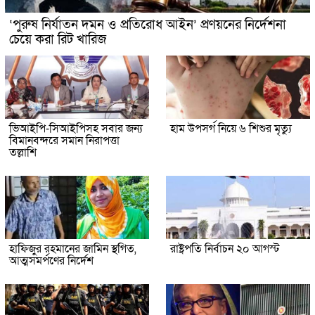
‘পুরুষ নির্যাতন দমন ও প্রতিরোধ আইন’ প্রণয়নের নির্দেশনা
চেয়ে করা রিট খারিজ
ভিআইপি-সিআইপিসহ সবার জন্য
হাম উপসর্গ নিয়ে ৬ শিশুর মৃত্যু
বিমানবন্দরে সমান নিরাপত্তা
তল্লাশি
হাফিজুর রহমানের জামিন স্থগিত,
রাষ্ট্রপতি নির্বাচন ২০ আগস্ট
আত্মসমর্পণের নির্দেশ