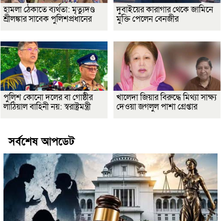
হামলা ঠেকাতে ব্যর্থতা: মৃত্যুদণ্ড
দুবাইয়ের কারাগার থেকে জামিনে
শ্রীলঙ্কার সাবেক পুলিশপ্রধানের
মুক্তি পেলেন বেনজীর
পুলিশ কোনো দলের বা গোষ্ঠীর
খালেদা জিয়ার বিরুদ্ধে মিথ্যা সাক্ষ্য
লাঠিয়াল বাহিনী নয়: স্বরাষ্ট্রমন্ত্রী
দেওয়া জগলুল পাশা গ্রেপ্তার
সর্বশেষ আপডেট