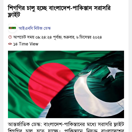
হবে: প্রধানমন্ত্রী
শিগগির চালু হচ্ছে বাংলাদেশ-পাকিস্তান সরাসরি
ফ্লাইট
১৫ মাস পর দেশে ফিরছেন ইলিয়া
আইএনবি নিউজ ডেস্ক
পুলিশ কোনো দলের বা গোষ্ঠীর লা
আপডেট সময় ০৯:২৪:২৪ পূর্বাহ্ন, শুক্রবার, ৬ ডিসেম্বর ২০২৪
স্বরাষ্ট্রমন্ত্রী
১৪ Time View
গাজীপুরে সাতজনকে হত্যার ঘটনায়
হারুনসহ ১০ জন
ঢাকার চারপাশে সচল হবে নৌপথ, প্রধ
রাজধানীর দুই মেট্রো স্টেশনে ‘বোম
আদালতকে বলতে চাইলাম ফাঁসি দিয়
লতিফ সিদ্দিকী
আন্তর্জাতিক ডেস্ক: বাংলাদেশ-পাকিস্তানের মধ্যে সরাসরি ফ্লাইট
নতুন মামলায় গ্রেফতার দেখানো
শিগগির চালু হতে যাচ্ছে। পাকিস্তানে নিযুক্ত বাংলাদেশের