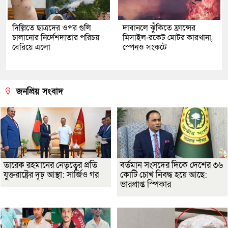
দিল্লিতে ছাত্রদের ওপর গুলি
দাবানলে ঝুঁকিতে ফ্রান্সের
চালানোর নির্দেশদাতার পরিচয়
মিসাইল-রকেট মোটর কারখানা,
বেরিয়ে এলো
স্পেনও সংকটে
জনপ্রিয় সংবাদ
তারেক রহমানের নেতৃত্বের প্রতি
বর্তমান সংসদের দিকে দেশের ৩৬
যুক্তরাষ্ট্রের দৃঢ় আস্থা: সার্জিও গর
কোটি চোখ নিবদ্ধ হয়ে আছে:
ভারপ্রাপ্ত স্পিকার