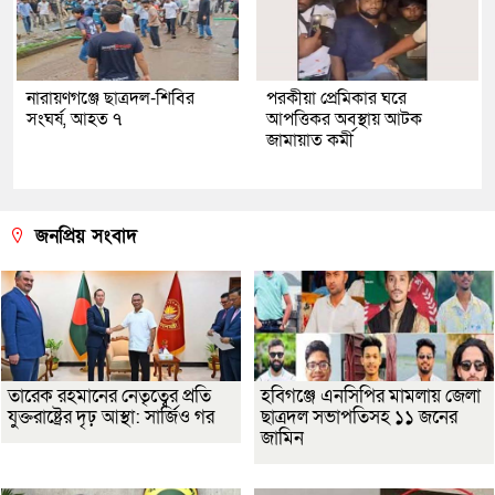
নারায়ণগঞ্জে ছাত্রদল-শিবির
পরকীয়া প্রেমিকার ঘরে
সংঘর্ষ, আহত ৭
আপত্তিকর অবস্থায় আটক
জামায়াত কর্মী
জনপ্রিয় সংবাদ
তারেক রহমানের নেতৃত্বের প্রতি
হবিগঞ্জে এনসিপির মামলায় জেলা
যুক্তরাষ্ট্রের দৃঢ় আস্থা: সার্জিও গর
ছাত্রদল সভাপতিসহ ১১ জনের
জামিন