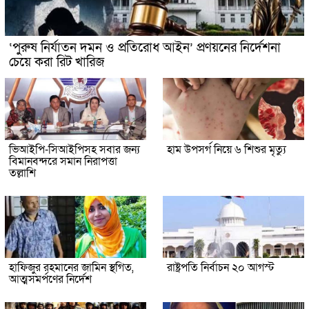
‘পুরুষ নির্যাতন দমন ও প্রতিরোধ আইন’ প্রণয়নের নির্দেশনা
চেয়ে করা রিট খারিজ
ভিআইপি-সিআইপিসহ সবার জন্য
হাম উপসর্গ নিয়ে ৬ শিশুর মৃত্যু
বিমানবন্দরে সমান নিরাপত্তা
তল্লাশি
হাফিজুর রহমানের জামিন স্থগিত,
রাষ্ট্রপতি নির্বাচন ২০ আগস্ট
আত্মসমর্পণের নির্দেশ