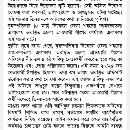
উদ্বোধনকে ঘিরে উত্তেজনা সৃষ্টি হয়েছে। সেই অফিস উদ্বোধন
কলিমউল্লাহকে (ভিডিও)
ঘোষণা করা পরপরই অগ্নিসংযোগ ও ভাঙচুরের ঘটনা ঘটেছে।
এই ঘটনায় তিনজনকে আটকের কথা জানিয়েছে পুলিশ।
বৃহস্পতিবার (৫ মার্চ) বিকেলে জেলা শহরের জামরুলতলা
এলাকায় অবস্থিত জেলা আওয়ামী লীগের কার্যালয় এলাকায়
এই ঘটনা ঘটে।
স্থানীয় সূত্রে জানা গেছে, বৃহস্পতিবার বিকেলে জেলা শহরের
জামরুলতলা এলাকায় অবস্থিত জেলা আওযামী লীগের
অফিসের নীচ তলায় হঠাৎ কিছু নেতাকর্মী সমবেত হয়ে পাতাকা
উত্তোলন এবং দোয়া পরিচালনা করেন। এই সময় ২০/২৫ জন
নেতাকর্মী উপস্থিত ছিলেন। তারা ৩য় তলায় অবস্থিত অফিসটি
উদ্বোধন করার কথা ঘোষণা করেন। এই ঘোষণার কিছু সময় পর
ওই অফিসে ভাঙচুর করেন বিক্ষুব্ধরা। একপর্যায়ে সেখানে
অগ্নিসংযোগ করা হয়। পরে ঘটনাস্থল থেকে আওয়ামী লীগের
কর্মী সন্দেহে তিনজনকে আটক করা হয়।
মাগুরা সদর থানার ওসি আশিকুর রহমান তিনজনকে আটকের
বিষয়টি নিশ্চিত করে বলেন, বর্তমানে দলটির রাজনৈতিক
কার্যক্রম নিষিদ্ধ রয়েছে। আইন অমান্য করে কেউ রাজনৈতিক
কর্মকাণ্ড চালানোর চেষ্টা করলে তাদের বিরুদ্ধে আইনি ব্যবস্থা