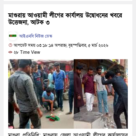
হবে: প্রধানমন্ত্রী
মাগুরায় আওয়ামী লীগের কার্যালয় উদ্বোধনের খবরে
১৫ মাস পর দেশে ফিরছেন ইলিয়াস 
উত্তেজনা, আটক ৩
পুলিশ কোনো দলের বা গোষ্ঠীর লাঠি
আইএনবি নিউজ ডেস্ক
স্বরাষ্ট্রমন্ত্রী
আপডেট সময় ০৩:১৮:১৪ অপরাহ্ন, বৃহস্পতিবার, ৫ মার্চ ২০২৬
২৮ Time View
গাজীপুরে সাতজনকে হত্যার ঘটনায় 
হারুনসহ ১০ জন
ঢাকার চারপাশে সচল হবে নৌপথ, প্রধা
রাজধানীর দুই মেট্রো স্টেশনে ‘বোমা 
আদালতকে বলতে চাইলাম ফাঁসি দিয়ে
লতিফ সিদ্দিকী
নতুন মামলায় গ্রেফতার দেখানো হ
মাগুরা প্রতিনিধি: মাগুরায় জেলা আওয়ামী লীগের কার্যালয়ের