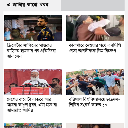
এ জাতীয় আরো খবর
ক্রিকেটার সাকিবের মাগুরার
কারাগারে নেওয়ার পথে এনসিপি
বাড়িতে হামলার পর প্রতিক্রিয়া
নেতা তানভীরকে ডিম নিক্ষেপ
জানালেন
দেশের বারোটা বাজবে আর
বরিশাল বিশ্ববিদ্যালয়ে ছাত্রদল-
আমরা আঙুল চুষব, এটা হবে না:
শিবির সংঘর্ষ, আহত ১০
জামায়াত আমির