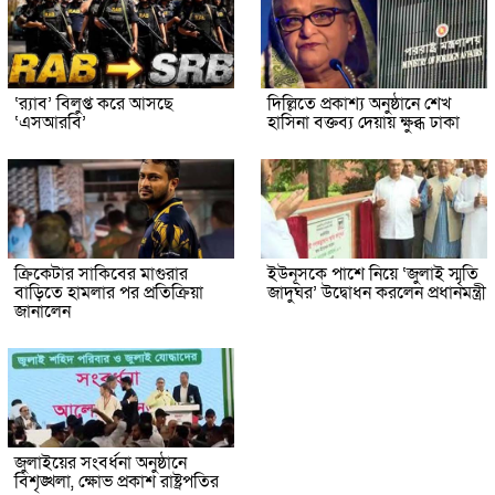
‘র‍্যাব’ বিলুপ্ত করে আসছে
দিল্লিতে প্রকাশ্য অনুষ্ঠানে শেখ
‘এসআরবি’
হাসিনা বক্তব্য দেয়ায় ক্ষুব্ধ ঢাকা
ক্রিকেটার সাকিবের মাগুরার
ইউনূসকে পাশে নিয়ে ‘জুলাই স্মৃতি
বাড়িতে হামলার পর প্রতিক্রিয়া
জাদুঘর’ উদ্বোধন করলেন প্রধানমন্ত্রী
জানালেন
জুলাইয়ের সংবর্ধনা অনুষ্ঠানে
বিশৃঙ্খলা, ক্ষোভ প্রকাশ রাষ্ট্রপতির