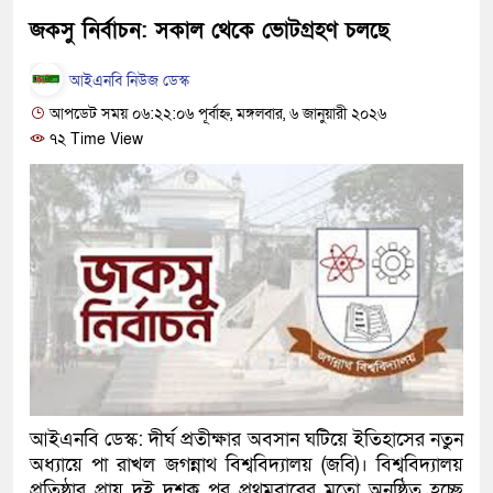
হবে: প্রধানমন্ত্রী
জকসু নির্বাচন: সকাল থেকে ভোটগ্রহণ চলছে
১৫ মাস পর দেশে ফিরছেন ইলি
আইএনবি নিউজ ডেস্ক
আপডেট সময় ০৬:২২:০৬ পূর্বাহ্ন, মঙ্গলবার, ৬ জানুয়ারী ২০২৬
পুলিশ কোনো দলের বা গোষ্ঠীর 
৭২ Time View
স্বরাষ্ট্রমন্ত্রী
গাজীপুরে সাতজনকে হত্যার ঘটন
হারুনসহ ১০ জন
ঢাকার চারপাশে সচল হবে নৌপথ, প্
রাজধানীর দুই মেট্রো স্টেশনে ‘ব
আদালতকে বলতে চাইলাম ফাঁসি দ
আইএনবি ডেস্ক: দীর্ঘ প্রতীক্ষার অবসান ঘটিয়ে ইতিহাসের নতুন
লতিফ সিদ্দিকী
অধ্যায়ে পা রাখল জগন্নাথ বিশ্ববিদ্যালয় (জবি)। বিশ্ববিদ্যালয়
নতুন মামলায় গ্রেফতার দেখান
প্রতিষ্ঠার প্রায় দুই দশক পর প্রথমবারের মতো অনুষ্ঠিত হচ্ছে