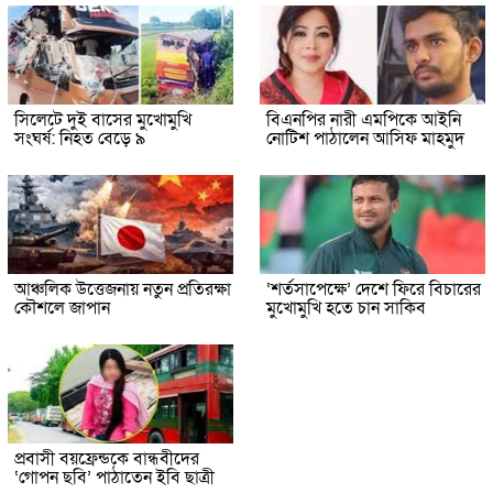
সিলেটে দুই বাসের মুখোমুখি
বিএনপির নারী এমপিকে আইনি
সংঘর্ষ: নিহত বেড়ে ৯
নোটিশ পাঠালেন আসিফ মাহমুদ
আঞ্চলিক উত্তেজনায় নতুন প্রতিরক্ষা
‘শর্তসাপেক্ষে’ দেশে ফিরে বিচারের
কৌশলে জাপান
মুখোমুখি হতে চান সাকিব
প্রবাসী বয়ফ্রেন্ডকে বান্ধবীদের
‘গোপন ছবি’ পাঠাতেন ইবি ছাত্রী