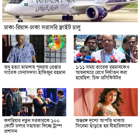
ঢাকা-রিয়াদ-ঢাকা সরাসরি ফ্লাইট চালু
তনু হত্যা মামলায় পুনরায় গ্রেপ্তার
১/১১ সময় তারেক রহমানকেও
সাবেক সেনাসদস্য হাফিজুর রহমান
আয়নাঘরে রেখে নির্যাতন করা
হয়েছিল: চিফ প্রসিকিউটর
কলম্বিয়ার নতুন সরকারকে ১০০
অন্তরঙ্গ দৃশ্যে আপত্তি থাকায়
কোটি ডলার সহায়তা দিচ্ছে ট্রাম্প
সিনেমা ছাড়তে হয় নীহারিকাকে!
প্রশাসন