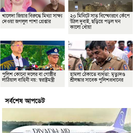
খালেদা জিয়ার বিরুদ্ধে মিথ্যা সাক্ষ্য
২০ মিনিটে সাত বিস্ফোরণে কেঁপে
দেওয়া জগলুল পাশা গ্রেপ্তার
উঠল দুবাই, ছড়িয়ে পড়ল ঘন
কালো ধোঁয়া
পুলিশ কোনো দলের বা গোষ্ঠীর
হামলা ঠেকাতে ব্যর্থতা: মৃত্যুদণ্ড
লাঠিয়াল বাহিনী নয়: স্বরাষ্ট্রমন্ত্রী
শ্রীলঙ্কার সাবেক পুলিশপ্রধানের
সর্বশেষ আপডেট