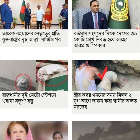
তারেক রহমানের নেতৃত্বের প্রতি
বর্তমান সংসদের দিকে দেশের ৩৬
যুক্তরাষ্ট্রের দৃঢ় আস্থা: সার্জিও গর
কোটি চোখ নিবদ্ধ হয়ে আছে:
ভারপ্রাপ্ত স্পিকার
রাজধানীর দুই মেট্রো স্টেশনে
স্ত্রীর কবর খননের সময় মিলল ২
‘বোমা সদৃশ’ বস্তু
যুগ আগে দাফন করা স্বামীর অক্ষত
মরদেহ