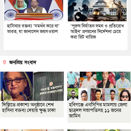
হাসিনার বক্তব্য ‘সমর্থন করে না’
‘পুরুষ নির্যাতন দমন ও প্রতিরোধ
ভারত, যা জানালেন জয়সওয়াল
আইন’ প্রণয়নের নির্দেশনা চেয়ে
করা রিট খারিজ
জনপ্রিয় সংবাদ
দিল্লিতে প্রকাশ্য অনুষ্ঠানে শেখ
হবিগঞ্জে এনসিপির মামলায় জেলা
হাসিনা বক্তব্য দেয়ায় ক্ষুব্ধ ঢাকা
ছাত্রদল সভাপতিসহ ১১ জনের
জামিন