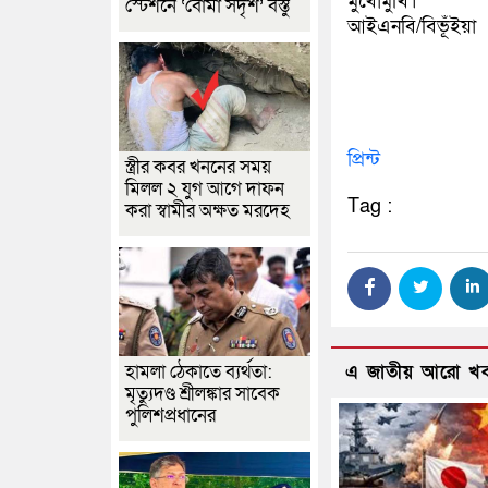
মুখোমুখি।
স্টেশনে ‘বোমা সদৃশ’ বস্তু
আইএনবি/বিভূঁইয়া
প্রিন্ট
স্ত্রীর কবর খননের সময়
মিলল ২ যুগ আগে দাফন
Tag :
করা স্বামীর অক্ষত মরদেহ
হামলা ঠেকাতে ব্যর্থতা:
এ জাতীয় আরো খ
মৃত্যুদণ্ড শ্রীলঙ্কার সাবেক
পুলিশপ্রধানের