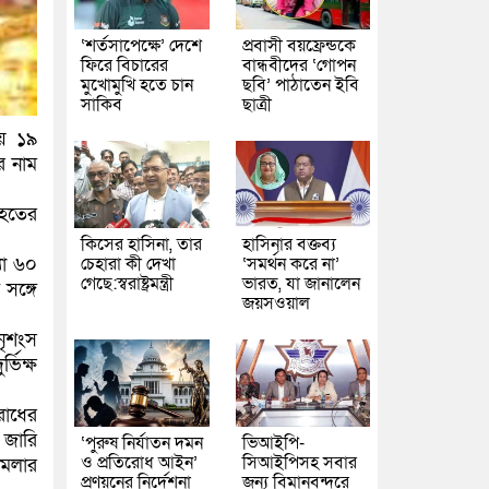
‘শর্তসাপেক্ষে’ দেশে
প্রবাসী বয়ফ্রেন্ডকে
ফিরে বিচারের
বান্ধবীদের ‘গোপন
মুখোমুখি হতে চান
ছবি’ পাঠাতেন ইবি
সাকিব
ছাত্রী
ায় ১৯
র নাম
িহতের
কিসের হাসিনা, তার
হাসিনার বক্তব্য
চেহারা কী দেখা
‘সমর্থন করে না’
্যা ৬০
গেছে:স্বরাষ্ট্রমন্ত্রী
ভারত, যা জানালেন
সঙ্গে
জয়সওয়াল
নৃশংস
্ভিক্ষ
রাধের
া জারি
‘পুরুষ নির্যাতন দমন
ভিআইপি-
ও প্রতিরোধ আইন’
সিআইপিসহ সবার
ামলার
প্রণয়নের নির্দেশনা
জন্য বিমানবন্দরে