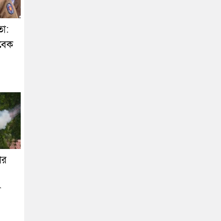
তা:
সাবেক
পর
য়