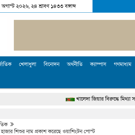
 অগাস্ট ২০২৬, ২৪ শ্রাবণ ১৪৩৩ বঙ্গাব্দ
্জাতিক
খেলাধুলা
বিনোদন
অর্থনীতি
ক্যাম্পাস
গণমাধ্যম
খালেদা জিয়ার বিরুদ্ধে মিথ্যা সাক্ষ্য দেওয়া
দেশটা আমাদের সবার, পরিবেশও আমাদেরই রক্
পুলিশ কোনো দলের বা গোষ্ঠীর লাঠিয়াল বাহিনী নয়
াতিক
৯ হাজার শিশুর নাম প্রকাশ করেছে ওয়াশিংটন পোস্ট