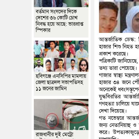
বর্তমান সংসদের দিকে
দেশের ৩৬ কোটি চোখ
নিবদ্ধ হয়ে আছে: ভারপ্রাপ্ত
স্পিকার
আন্তর্জাতিক ডেস্ক:
হাজার শিশু নিহত হ
প্রকাশ করেছে।
পত্রিকাটি জানিয়েছ
তথ্য তারা পেয়েছে
গাজার স্বাস্থ্য মন্
হবিগঞ্জে এনসিপির মামলায়
জেলা ছাত্রদল সভাপতিসহ
হাজার ৩৪ জনে পৌ
১১ জনের জামিন
অনেকেই ধ্বংসস্তূপ
যুদ্ধবিরতির আন্তর
গণহত্যা চালিয়ে যাচ
দেখা দিয়েছে।
গত নভেম্বরে আন্ত
জন্য নেতানিয়াহু ও তা
করে। উপত্যকাজুড়ে
রাজধানীর দুই মেট্রো