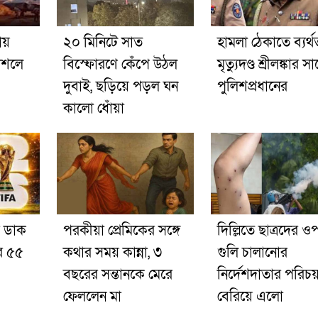
ায়
২০ মিনিটে সাত
হামলা ঠেকাতে ব্যর্থ
কৌশলে
বিস্ফোরণে কেঁপে উঠল
মৃত্যুদণ্ড শ্রীলঙ্কার 
দুবাই, ছড়িয়ে পড়ল ঘন
পুলিশপ্রধানের
কালো ধোঁয়া
র ডাক
পরকীয়া প্রেমিকের সঙ্গে
দিল্লিতে ছাত্রদের ও
র ৫৫
কথার সময় কান্না, ৩
গুলি চালানোর
বছরের সন্তানকে মেরে
নির্দেশদাতার পরিচ
ফেললেন মা
বেরিয়ে এলো