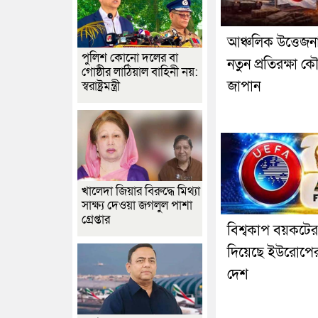
আঞ্চলিক উত্তেজন
পুলিশ কোনো দলের বা
নতুন প্রতিরক্ষা 
গোষ্ঠীর লাঠিয়াল বাহিনী নয়:
জাপান
স্বরাষ্ট্রমন্ত্রী
খালেদা জিয়ার বিরুদ্ধে মিথ্যা
সাক্ষ্য দেওয়া জগলুল পাশা
গ্রেপ্তার
বিশ্বকাপ বয়কটে
দিয়েছে ইউরোপে
দেশ