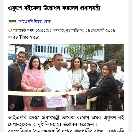
হবে: প্রধানমন্ত্রী
একুশে বইমেলা উদ্বোধন করলেন প্রধানমন্ত্রী
১৫ মাস পর দেশে ফিরছেন ইলিয়
আইএনবি নিউজ ডেস্ক
আপডেট সময় ০২:৫১:২২ অপরাহ্ন, বৃহস্পতিবার, ২৬ ফেব্রুয়ারী ২০২৬
পুলিশ কোনো দলের বা গোষ্ঠীর ল
৫৪ Time View
স্বরাষ্ট্রমন্ত্রী
গাজীপুরে সাতজনকে হত্যার ঘটনা
হারুনসহ ১০ জন
ঢাকার চারপাশে সচল হবে নৌপথ, প্
রাজধানীর দুই মেট্রো স্টেশনে ‘বো
আদালতকে বলতে চাইলাম ফাঁসি দি
আইএনবি ডেস্ক: প্রধানমন্ত্রী তারেক রহমান অমর একুশে বই
লতিফ সিদ্দিকী
মেলা-২০২৬ আনুষ্ঠানিকভাবে উদ্বোধন করেছেন ।
নতুন মামলায় গ্রেফতার দেখান
বৃহস্পতিবার (২৬ ফেব্রুয়ারি) দুপুরে রাজধানীর বাংলা একাডেমি