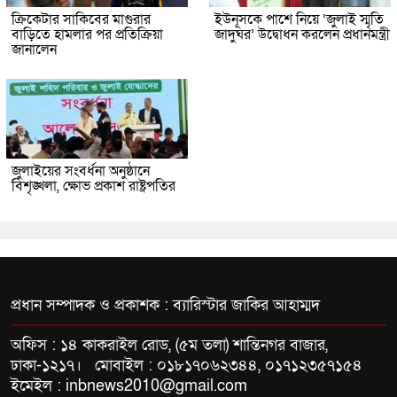
ক্রিকেটার সাকিবের মাগুরার
ইউনূসকে পাশে নিয়ে ‘জুলাই স্মৃতি
বাড়িতে হামলার পর প্রতিক্রিয়া
জাদুঘর’ উদ্বোধন করলেন প্রধানমন্ত্রী
জানালেন
জুলাইয়ের সংবর্ধনা অনুষ্ঠানে
বিশৃঙ্খলা, ক্ষোভ প্রকাশ রাষ্ট্রপতির
প্রধান সম্পাদক ও প্রকাশক : ব্যারিস্টার জাকির আহাম্মদ
অফিস : ১৪ কাকরাইল রোড, (৫ম তলা) শান্তিনগর বাজার,
ঢাকা-১২১৭। মোবাইল : ০১৮১৭০৬২৩৪৪, ০১৭১২৩৫৭১৫৪
ইমেইল : inbnews2010@gmail.com