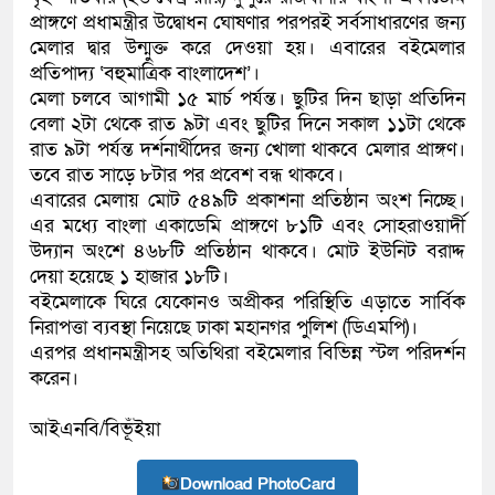
প্রাঙ্গণে প্রধামন্ত্রীর উদ্বোধন ঘোষণার পরপরই সর্বসাধারণের জন্য
কলিমউল্লাহকে (ভিডিও)
মেলার দ্বার উন্মুক্ত করে দেওয়া হয়। এবারের বইমেলার
প্রতিপাদ্য ‘বহুমাত্রিক বাংলাদেশ’।
মেলা চলবে আগামী ১৫ মার্চ পর্যন্ত। ছুটির দিন ছাড়া প্রতিদিন
বেলা ২টা থেকে রাত ৯টা এবং ছুটির দিনে সকাল ১১টা থেকে
রাত ৯টা পর্যন্ত দর্শনার্থীদের জন্য খোলা থাকবে মেলার প্রাঙ্গণ।
তবে রাত সাড়ে ৮টার পর প্রবেশ বন্ধ থাকবে।
এবারের মেলায় মোট ৫৪৯টি প্রকাশনা প্রতিষ্ঠান অংশ নিচ্ছে।
এর মধ্যে বাংলা একাডেমি প্রাঙ্গণে ৮১টি এবং সোহরাওয়ার্দী
উদ্যান অংশে ৪৬৮টি প্রতিষ্ঠান থাকবে। মোট ইউনিট বরাদ্দ
দেয়া হয়েছে ১ হাজার ১৮টি।
বইমেলাকে ঘিরে যেকোনও অপ্রীকর পরিস্থিতি এড়াতে সার্বিক
নিরাপত্তা ব্যবস্থা নিয়েছে ঢাকা মহানগর পুলিশ (ডিএমপি)।
এরপর প্রধানমন্ত্রীসহ অতিথিরা বইমেলার বিভিন্ন স্টল পরিদর্শন
করেন।
আইএনবি/বিভূঁইয়া
Download PhotoCard