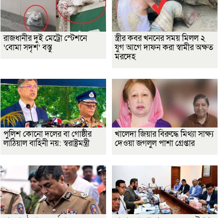
রাজধানীর দুই মেট্রো স্টেশনে
স্ত্রীর কবর খননের সময় মিলল ২
‘বোমা সদৃশ’ বস্তু
যুগ আগে দাফন করা স্বামীর অক্ষত
মরদেহ
পুলিশ কোনো দলের বা গোষ্ঠীর
খালেদা জিয়ার বিরুদ্ধে মিথ্যা সাক্ষ্য
লাঠিয়াল বাহিনী নয়: স্বরাষ্ট্রমন্ত্রী
দেওয়া জগলুল পাশা গ্রেপ্তার