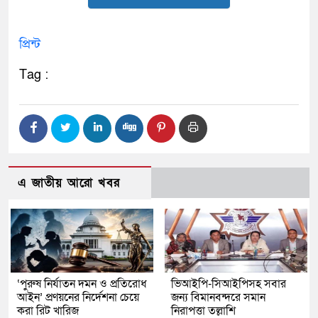
প্রিন্ট
Tag :
এ জাতীয় আরো খবর
‘পুরুষ নির্যাতন দমন ও প্রতিরোধ
ভিআইপি-সিআইপিসহ সবার
আইন’ প্রণয়নের নির্দেশনা চেয়ে
জন্য বিমানবন্দরে সমান
করা রিট খারিজ
নিরাপত্তা তল্লাশি