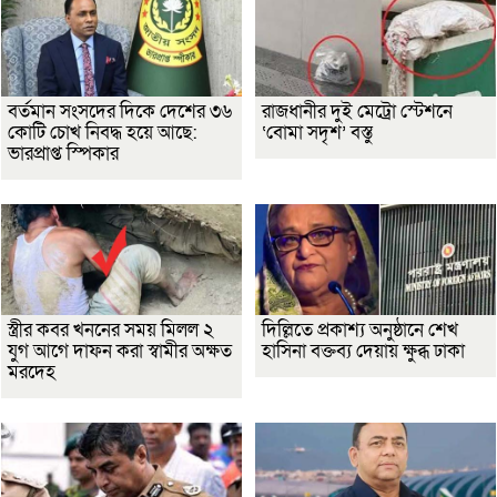
বর্তমান সংসদের দিকে দেশের ৩৬
রাজধানীর দুই মেট্রো স্টেশনে
কোটি চোখ নিবদ্ধ হয়ে আছে:
‘বোমা সদৃশ’ বস্তু
ভারপ্রাপ্ত স্পিকার
স্ত্রীর কবর খননের সময় মিলল ২
দিল্লিতে প্রকাশ্য অনুষ্ঠানে শেখ
যুগ আগে দাফন করা স্বামীর অক্ষত
হাসিনা বক্তব্য দেয়ায় ক্ষুব্ধ ঢাকা
মরদেহ