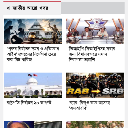
এ জাতীয় আরো খবর
‘পুরুষ নির্যাতন দমন ও প্রতিরোধ
ভিআইপি-সিআইপিসহ সবার
আইন’ প্রণয়নের নির্দেশনা চেয়ে
জন্য বিমানবন্দরে সমান
করা রিট খারিজ
নিরাপত্তা তল্লাশি
রাষ্ট্রপতি নির্বাচন ২০ আগস্ট
‘র‍্যাব’ বিলুপ্ত করে আসছে
‘এসআরবি’