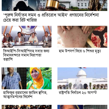
‘পুরুষ নির্যাতন দমন ও প্রতিরোধ আইন’ প্রণয়নের নির্দেশনা
চেয়ে করা রিট খারিজ
ভিআইপি-সিআইপিসহ সবার জন্য
হাম উপসর্গ নিয়ে ৬ শিশুর মৃত্যু
বিমানবন্দরে সমান নিরাপত্তা
তল্লাশি
হাফিজুর রহমানের জামিন স্থগিত,
রাষ্ট্রপতি নির্বাচন ২০ আগস্ট
আত্মসমর্পণের নির্দেশ