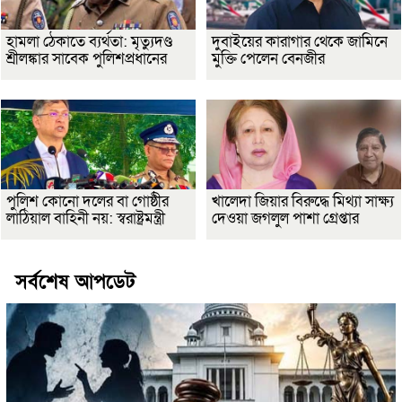
হামলা ঠেকাতে ব্যর্থতা: মৃত্যুদণ্ড
দুবাইয়ের কারাগার থেকে জামিনে
শ্রীলঙ্কার সাবেক পুলিশপ্রধানের
মুক্তি পেলেন বেনজীর
পুলিশ কোনো দলের বা গোষ্ঠীর
খালেদা জিয়ার বিরুদ্ধে মিথ্যা সাক্ষ্য
লাঠিয়াল বাহিনী নয়: স্বরাষ্ট্রমন্ত্রী
দেওয়া জগলুল পাশা গ্রেপ্তার
সর্বশেষ আপডেট