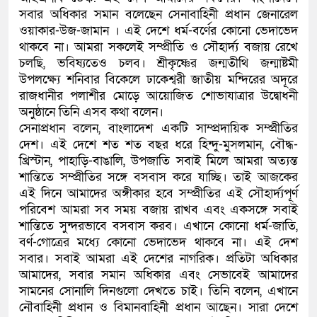
সবার অধিকার সমান বলেছেন সেনাবাহিনী প্রধান জেনারেল
কলিমউল্লাহকে (ভিডিও)
ওয়াকার-উজ-জামান । এই দেশে ধর্ম-বর্ণের কোনো ভেদাভেদ
থাকবে না। আমরা সকলেই সম্প্রীতি ও সৌহার্দ্য বজায় রেখে
চলছি, ভবিষ্যতেও চলব। শ্রীকৃষ্ণের জন্মতীথি জন্মাষ্টমী
উপলক্ষ্যে শনিবার বিকেলে ঢাকেশ্বরী জাতীয় মন্দিরের অদূরে
রাজধানীর পলাশীর মোড়ে আয়োজিত শোভাযাত্রার উদ্বোধনী
অনুষ্ঠানে তিনি এসব কথা বলেন।
সেনাপ্রধান বলেন, বাংলাদেশ একটি সাম্প্রদায়িক সম্প্রীতির
দেশ। এই দেশে শত শত বছর ধরে হিন্দু-মুসলমান, বৌদ্ধ-
খ্রিস্টান, পাহাড়ি-বাঙালি, উপজাতি সবাই মিলে আমরা অত্যন্ত
শান্তিতে সম্প্রীতির সঙ্গে বসবাস করে যাচ্ছি। তাই আজকের
এই দিনে আমাদের অঙ্গীকার হবে সম্প্রীতির এই সৌহার্দ্যপূর্ণ
পরিবেশ আমরা সব সময় বজায় রাখব এবং একসঙ্গে সবাই
শান্তিতে সুন্দরভাবে বসবাস করব। এখানে কোনো ধর্ম-জাতি,
বর্ণ-গোত্রের মধ্যে কোনো ভেদাভেদ থাকবে না। এই দেশ
সবার। সবাই আমরা এই দেশের নাগরিক। প্রতিটা অধিকার
আমাদের, সবার সমান অধিকার এবং সেভাবেই আমাদের
সামনের সোনালি দিনগুলো দেখতে চাই। তিনি বলেন, এখানে
নৌবাহিনী প্রধান ও বিমানবাহিনী প্রধান আছেন। সারা দেশে