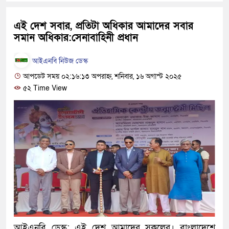
হবে: প্রধানমন্ত্রী
এই দেশ সবার, প্রতিটা অধিকার আমাদের সবার
১৫ মাস পর দেশে ফিরছেন ইলিয়
সমান অধিকার:সেনাবাহিনী প্রধান
পুলিশ কোনো দলের বা গোষ্ঠীর 
আইএনবি নিউজ ডেস্ক
স্বরাষ্ট্রমন্ত্রী
আপডেট সময় ০২:১৬:১৩ অপরাহ্ন, শনিবার, ১৬ অগাস্ট ২০২৫
৫২ Time View
গাজীপুরে সাতজনকে হত্যার ঘটন
হারুনসহ ১০ জন
ঢাকার চারপাশে সচল হবে নৌপথ, প্
রাজধানীর দুই মেট্রো স্টেশনে ‘ব
আদালতকে বলতে চাইলাম ফাঁসি দ
লতিফ সিদ্দিকী
নতুন মামলায় গ্রেফতার দেখান
আইএনবি ডেস্ক: এই দেশ আমাদের সকলের। বাংলাদেশে