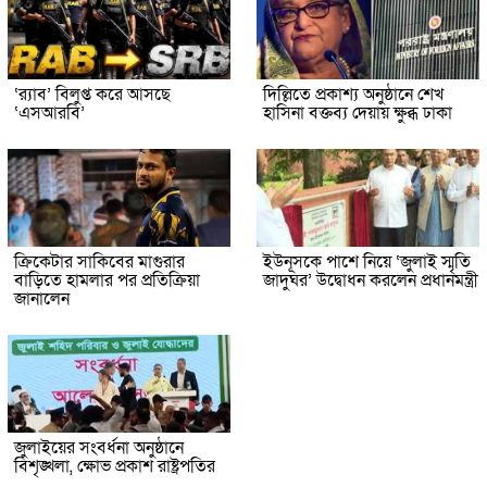
‘র‍্যাব’ বিলুপ্ত করে আসছে
দিল্লিতে প্রকাশ্য অনুষ্ঠানে শেখ
‘এসআরবি’
হাসিনা বক্তব্য দেয়ায় ক্ষুব্ধ ঢাকা
ক্রিকেটার সাকিবের মাগুরার
ইউনূসকে পাশে নিয়ে ‘জুলাই স্মৃতি
বাড়িতে হামলার পর প্রতিক্রিয়া
জাদুঘর’ উদ্বোধন করলেন প্রধানমন্ত্রী
জানালেন
জুলাইয়ের সংবর্ধনা অনুষ্ঠানে
বিশৃঙ্খলা, ক্ষোভ প্রকাশ রাষ্ট্রপতির