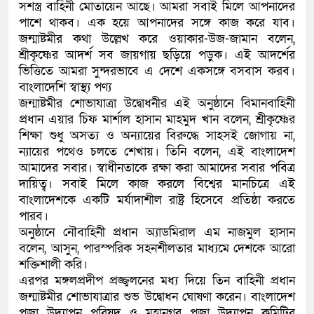
সশস্ত্র বাহিনী মোতায়েন আছে। আমরা সবাই মিলে আপনাদের
পাশে থাকব। এক হয়ে আপনাদের সঙ্গে কাজ করে যাব।
জন্মাষ্টমীর কথা উল্লেখ করে ওয়াকার-উজ-জামান বলেন,
শ্রীকৃষ্ণের আদর্শ সব জায়গায় ছড়িয়ে পড়ুক। এই আদর্শের
ভিত্তিতে আমরা সুন্দরভাবে এ দেশে একসঙ্গে বসবাস করব।
বাংলাদেশি স্বাস্থ্য পণ্য
জন্মাষ্টমীর শোভাযাত্রা উদ্বোধনীর এই অনুষ্ঠানে বিমানবাহিনী
প্রধান এয়ার চিফ মার্শাল হাসান মাহমুদ খান বলেন, শ্রীকৃষ্ণের
শিক্ষা শুধু অসত্য ও অন্যায়ের বিরুদ্ধে সাহসই জোগায় না,
ন্যায়ের পথেও চলতে শেখায়। তিনি বলেন, এই বাংলাদেশ
আমাদের সবার। স্বাধীনতাকে রক্ষা করা আমাদের সবার পবিত্র
দায়িত্ব। সবাই মিলে কাজ করলে বিশ্বের মানচিত্রে এই
বাংলাদেশকে একটি মর্যাদাশীল রাষ্ট্র হিসেবে প্রতিষ্ঠা করতে
পারব।
অনুষ্ঠানে নৌবাহিনী প্রধান অ্যাডমিরাল এম নাজমুল হাসান
বলেন, আসুন, পারস্পরিক সহনশীলতার মাধ্যমে দেশকে আরো
শক্তিশালী করি।
এরপর মঙ্গলপ্রদীপ প্রজ্জ্বলনের মধ্য দিয়ে তিন বাহিনী প্রধান
জন্মাষ্টমীর শোভাযাত্রার শুভ উদ্বোধন ঘোষণা করেন। বাংলাদেশ
পূজা উদ্যাপন পরিষদ ও মহানগর পূজা উদ্যাপন কমিটির