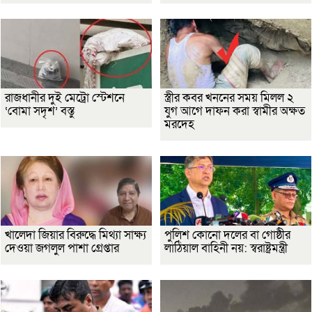
রাজধানীর দুই মেট্রো স্টেশনে
স্ত্রীর কবর খননের সময় মিলল ২
‘বোমা সদৃশ’ বস্তু
যুগ আগে দাফন করা স্বামীর অক্ষত
মরদেহ
খালেদা জিয়ার বিরুদ্ধে মিথ্যা সাক্ষ্য
পুলিশ কোনো দলের বা গোষ্ঠীর
দেওয়া জগলুল পাশা গ্রেপ্তার
লাঠিয়াল বাহিনী নয়: স্বরাষ্ট্রমন্ত্রী