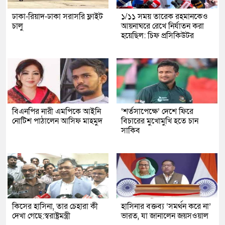
ঢাকা-রিয়াদ-ঢাকা সরাসরি ফ্লাইট
১/১১ সময় তারেক রহমানকেও
চালু
আয়নাঘরে রেখে নির্যাতন করা
হয়েছিল: চিফ প্রসিকিউটর
বিএনপির নারী এমপিকে আইনি
‘শর্তসাপেক্ষে’ দেশে ফিরে
নোটিশ পাঠালেন আসিফ মাহমুদ
বিচারের মুখোমুখি হতে চান
সাকিব
কিসের হাসিনা, তার চেহারা কী
হাসিনার বক্তব্য ‘সমর্থন করে না’
দেখা গেছে:স্বরাষ্ট্রমন্ত্রী
ভারত, যা জানালেন জয়সওয়াল