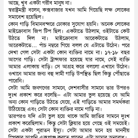
আছে, খুব একটা গরীব মানুষ না।
স্বরাষ্ট্রমন্ত্রী বলেন, কক্সবাজার যখন আমি গিয়েছি লক্ষ লোকের
সমাবেশ হয়েছিল।
কোন গাড়ি বিমানবন্দরে ঢোকার সুযোগ হয়নি। অনেক লোকের
মাইক্রোবাস জিপ টিপ ছিল। একটাতে উঠলাম, ওইটাতে কেউ
উঠতে দিল না। মাইক্রোবাস আরেকটাতে উঠলাম,
আরেকটাতে… পাঁচ নম্বরে গিয়ে বলল যে এটাতে উঠেন। পরে
দেখা গেল সেটা একটা কোন ব্যক্তির নামে না। ১৭-১৮ বছর
আগের গাড়ি। সেটা ট্রান্সফার হয়েছে যার নামে, সেই ব্যক্তি
আমার এলাকায় বাড়ি। সে আগ্রহ করে বললো এখানে উঠেন।
ওখানে আমার জন্য বহু দামী গাড়ি উপস্থিত ছিল কিন্তু পৌঁছাতে
পারেনি।
সেটা আমি জনগণের সামনে, দেশবাসীর সামনে তার উপরও
দুঃখ প্রকাশ করে বলেছি— এটা আমার ভুল হয়েছে যে আমি
অন্য কোন গাড়িতে উঠতে যেয়ে, এই গাড়িতে আমার সমর্থকরা
উঠিয়েছে এবং সেটা কোন ব্যক্তির নামে গাড়ি না।
তারপরও যদি এটা ভুল হয়ে থাকে আমি জাতির সামনে দুঃখ
প্রকাশ করেছিলাম। কিন্তু সেটা ক্লিয়ার হয়ে গেছে ওই সময়েই।
সেটা একটা পুরাতন ইস্যু। সেটা আমার মনে হয় মাননীয়
স্পিকার আপনি এক্সপাঞ্জ করতে পারেন, এটা আমার অনুরোধ।