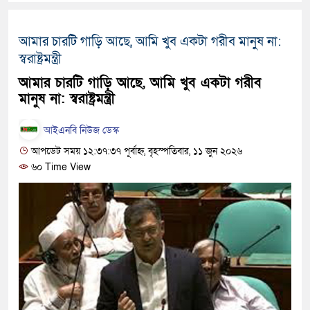
হবে: প্রধানমন্ত্রী
আমার চারটি গাড়ি আছে, আমি খুব একটা গরীব মানুষ না:
১৫ মাস পর দেশে ফিরছেন ইলিয়
স্বরাষ্ট্রমন্ত্রী
পুলিশ কোনো দলের বা গোষ্ঠীর ল
আমার চারটি গাড়ি আছে, আমি খুব একটা গরীব
মানুষ না: স্বরাষ্ট্রমন্ত্রী
স্বরাষ্ট্রমন্ত্রী
গাজীপুরে সাতজনকে হত্যার ঘটনা
আইএনবি নিউজ ডেস্ক
আপডেট সময় ১২:৩৭:৩৭ পূর্বাহ্ন, বৃহস্পতিবার, ১১ জুন ২০২৬
হারুনসহ ১০ জন
৬০ Time View
ঢাকার চারপাশে সচল হবে নৌপথ, প্র
রাজধানীর দুই মেট্রো স্টেশনে ‘বো
আদালতকে বলতে চাইলাম ফাঁসি দি
লতিফ সিদ্দিকী
নতুন মামলায় গ্রেফতার দেখান