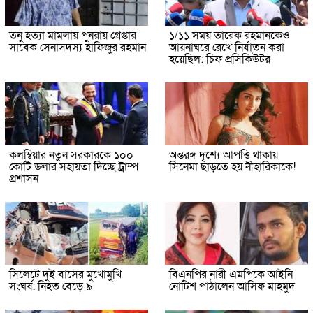
তনু হত্যা মামলায় পুনরায় গ্রেপ্তার
১/১১ সময় তারেক রহমানকেও
সাবেক সেনাসদস্য হাফিজুর রহমান
আয়নাঘরে রেখে নির্যাতন করা
হয়েছিল: চিফ প্রসিকিউটর
কলম্বিয়ার নতুন সরকারকে ১০০
অন্তরঙ্গ দৃশ্যে আপত্তি থাকায়
কোটি ডলার সহায়তা দিচ্ছে ট্রাম্প
সিনেমা ছাড়তে হয় নীহারিকাকে!
প্রশাসন
সিলেটে দুই বাসের মুখোমুখি
বিএনপির নারী এমপিকে আইনি
সংঘর্ষ: নিহত বেড়ে ৯
নোটিশ পাঠালেন আসিফ মাহমুদ