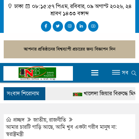
ঢাকা
০৮:১৫:৫৮ পিএম
, রবিবার, ০৯ অগাস্ট ২০২৬, ২৪
শ্রাবণ ১৪৩৩ বঙ্গাব্দ
সব
সংবাদ শিরোনাম
খালেদা জিয়ার বিরুদ্ধে মিথ্যা সা
গ্রেপ্তার
জুলাই স্মৃতি জাদুঘর উদ্বোধন করবে
প্রচ্ছদ
জাতীয়
,
রাজনীতি
আমার চারটি গাড়ি আছে, আমি খুব একটা গরীব মানুষ না:
দেশটা আমাদের সবার, পরিবেশ
স্বরাষ্ট্রমন্ত্রী