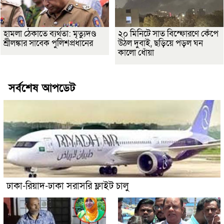
হামলা ঠেকাতে ব্যর্থতা: মৃত্যুদণ্ড
২০ মিনিটে সাত বিস্ফোরণে কেঁপে
শ্রীলঙ্কার সাবেক পুলিশপ্রধানের
উঠল দুবাই, ছড়িয়ে পড়ল ঘন
কালো ধোঁয়া
সর্বশেষ আপডেট
ঢাকা-রিয়াদ-ঢাকা সরাসরি ফ্লাইট চালু